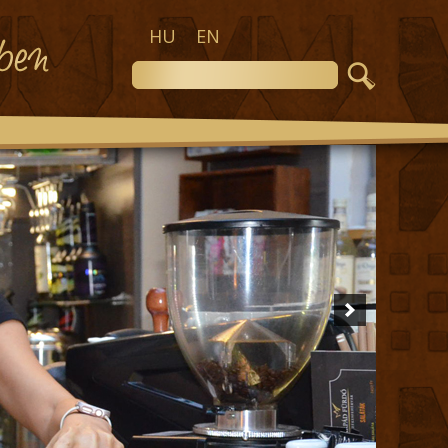
HU
EN