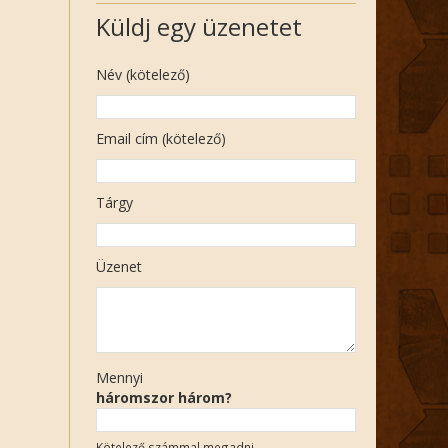
Küldj egy üzenetet
Név (kötelező)
Email cím (kötelező)
Tárgy
Üzenet
Mennyi
háromszor három?
Kötelező számmal megadni.