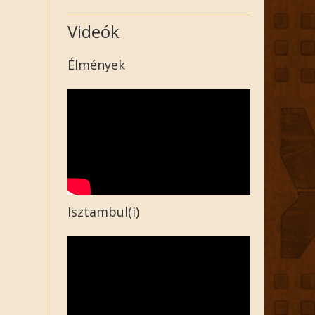
Videók
Élmények
Isztambul(i)