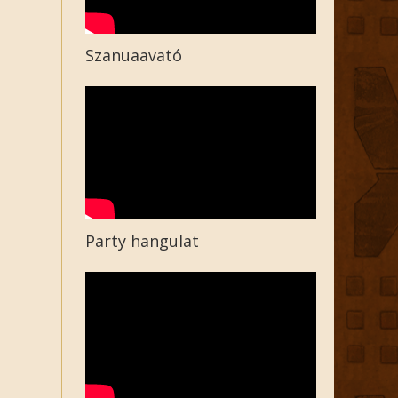
Szanuaavató
Party hangulat