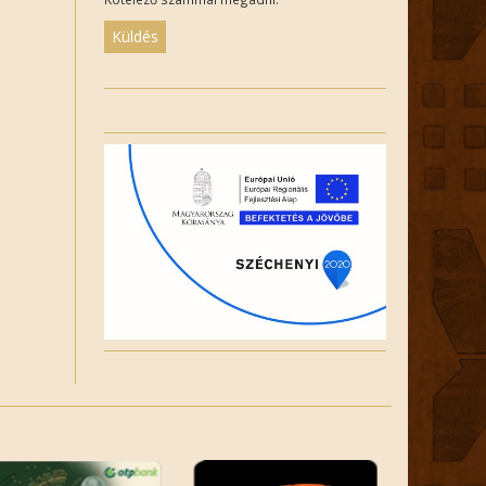
Please
leave
this
field
empty.