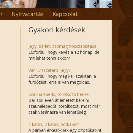
r
Nyitvatartás
Kapcsolat
Gyakori kérdések
Jegy, bérlet, csomag hosszabbítása
Előfordul, hogy kevés a 12 hónap, de
mit lehet tenni akkor?
Van „visszatérő” jegy?
Előfordul, hogy meg kell szakítani a
fürdőzést, erre is van megoldás.
Szaunalepedő, törölköző bérlés
Bár sok éven át lehetett bérelni
szaunalepedőt, törölközőt, most már
csak vásárlásra van lehetőség.
1 kabin, 2 kabin, pótkabin?
A párban érkezőknek egy öltözőkabint