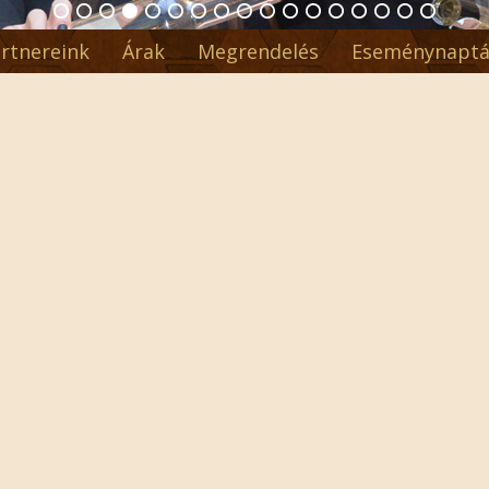
rtnereink
Árak
Megrendelés
Eseménynaptá