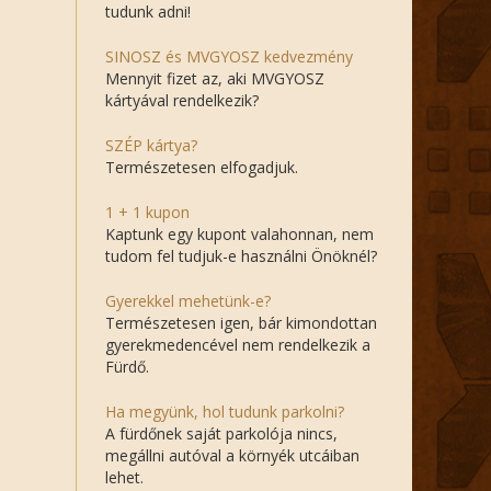
tudunk adni!
SINOSZ és MVGYOSZ kedvezmény
Mennyit fizet az, aki MVGYOSZ
kártyával rendelkezik?
SZÉP kártya?
Természetesen elfogadjuk.
1 + 1 kupon
Kaptunk egy kupont valahonnan, nem
tudom fel tudjuk-e használni Önöknél?
Gyerekkel mehetünk-e?
Természetesen igen, bár kimondottan
gyerekmedencével nem rendelkezik a
Fürdő.
Ha megyünk, hol tudunk parkolni?
A fürdőnek saját parkolója nincs,
megállni autóval a környék utcáiban
lehet.