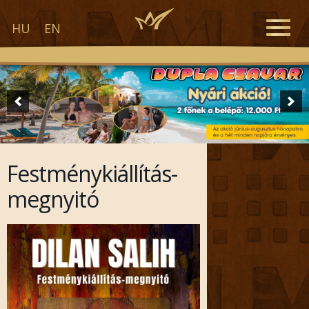
Toggle
HU
EN
naviga
Festménykiállítás-
megnyitó