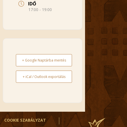
IDŐ
17:00 - 19:00
+ Google Naptárba mentés
+ iCal / Outlook exportálás
COOKIE SZABÁLYZAT