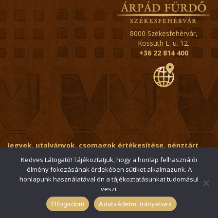
8000 Székesfehérvár,
Kossuth L. u. 12.
+36 22 814 400
Jegyek, utalványok, csomagok értékesítése, pénztárt
érintő kérdések:
ertekesito@fehervar-arpadfurdo.hu
Kedves Látogató! Tájékoztatjuk, hogy a honlap felhasználói
élmény fokozásának érdekében sütiket alkalmazunk. A
Általános érdeklődés:
info@fehervar-arpadfurdo.hu
honlapunk használatával ön a tájékoztatásunkat tudomásul
veszi.
© 2006-2026 Székesfehérvári Árpád Fürdő / Minden jog
fenntartva
Elfogadom
Adatvédelmi irányelvek