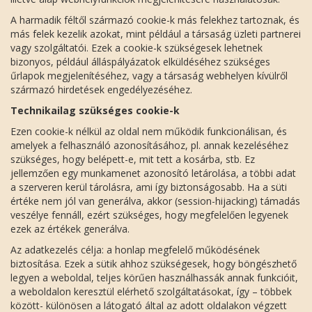
A harmadik féltől származó cookie-k más felekhez tartoznak, és
más felek kezelik azokat, mint például a társaság üzleti partnerei
vagy szolgáltatói. Ezek a cookie-k szükségesek lehetnek
bizonyos, például álláspályázatok elküldéséhez szükséges
űrlapok megjelenítéséhez, vagy a társaság webhelyen kívülről
származó hirdetések engedélyezéséhez.
Technikailag szükséges cookie-k
Ezen cookie-k nélkül az oldal nem működik funkcionálisan, és
amelyek a felhasználó azonosításához, pl. annak kezeléséhez
szükséges, hogy belépett-e, mit tett a kosárba, stb. Ez
jellemzően egy munkamenet azonosító letárolása, a többi adat
a szerveren kerül tárolásra, ami így biztonságosabb. Ha a süti
értéke nem jól van generálva, akkor (session-hijacking) támadás
veszélye fennáll, ezért szükséges, hogy megfelelően legyenek
ezek az értékek generálva.
Az adatkezelés célja: a honlap megfelelő működésének
biztosítása. Ezek a sütik ahhoz szükségesek, hogy böngészhető
legyen a weboldal, teljes körűen használhassák annak funkcióit,
a weboldalon keresztül elérhető szolgáltatásokat, így – többek
között- különösen a látogató által az adott oldalakon végzett