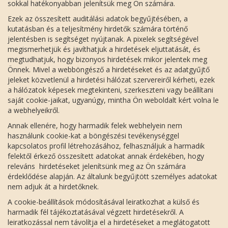
sokkal hatékonyabban jelenítsük meg Ön számára.
Ezek az összesített auditálási adatok begyűjtésében, a
kutatásban és a teljesítmény hirdetők számára történő
jelentésben is segítséget nyújtanak. A pixelek segítségével
megismerhetjük és javíthatjuk a hirdetések eljuttatását, és
megtudhatjuk, hogy bizonyos hirdetések mikor jelentek meg
Önnek. Mivel a webböngésző a hirdetéseket és az adatgyűjtő
jeleket közvetlenül a hirdetési hálózat szervereiről kérheti, ezek
a hálózatok képesek megtekinteni, szerkeszteni vagy beállítani
saját cookie-jaikat, ugyanúgy, mintha Ön weboldalt kért volna le
a webhelyeikről.
Annak ellenére, hogy harmadik felek webhelyein nem
használunk cookie-kat a böngészési tevékenységgel
kapcsolatos profil létrehozásához, felhasználjuk a harmadik
felektől érkező összesített adatokat annak érdekében, hogy
releváns hirdetéseket jelenítsünk meg az Ön számára
érdeklődése alapján. Az általunk begyűjtött személyes adatokat
nem adjuk át a hirdetőknek.
A cookie-beállítások módosításával leiratkozhat a külső és
harmadik fél tájékoztatásával végzett hirdetésekről. A
leiratkozással nem távolítja el a hirdetéseket a meglátogatott