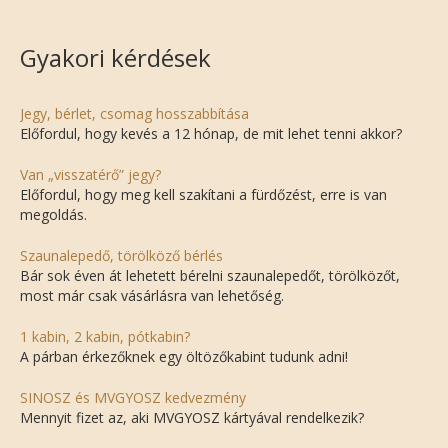
Gyakori kérdések
Jegy, bérlet, csomag hosszabbítása
Előfordul, hogy kevés a 12 hónap, de mit lehet tenni akkor?
Van „visszatérő” jegy?
Előfordul, hogy meg kell szakítani a fürdőzést, erre is van
megoldás.
Szaunalepedő, törölköző bérlés
Bár sok éven át lehetett bérelni szaunalepedőt, törölközőt,
most már csak vásárlásra van lehetőség.
1 kabin, 2 kabin, pótkabin?
A párban érkezőknek egy öltözőkabint tudunk adni!
SINOSZ és MVGYOSZ kedvezmény
Mennyit fizet az, aki MVGYOSZ kártyával rendelkezik?