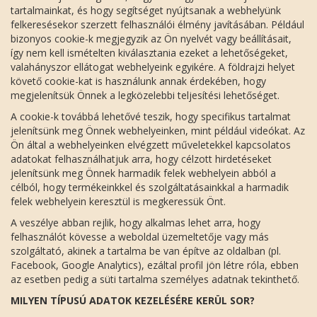
tartalmainkat, és hogy segítséget nyújtsanak a webhelyünk
felkeresésekor szerzett felhasználói élmény javításában. Például
bizonyos cookie-k megjegyzik az Ön nyelvét vagy beállításait,
így nem kell ismételten kiválasztania ezeket a lehetőségeket,
valahányszor ellátogat webhelyeink egyikére. A földrajzi helyet
követő cookie-kat is használunk annak érdekében, hogy
megjelenítsük Önnek a legközelebbi teljesítési lehetőséget.
A cookie-k továbbá lehetővé teszik, hogy specifikus tartalmat
jelenítsünk meg Önnek webhelyeinken, mint például videókat. Az
Ön által a webhelyeinken elvégzett műveletekkel kapcsolatos
adatokat felhasználhatjuk arra, hogy célzott hirdetéseket
jelenítsünk meg Önnek harmadik felek webhelyein abból a
célból, hogy termékeinkkel és szolgáltatásainkkal a harmadik
felek webhelyein keresztül is megkeressük Önt.
A veszélye abban rejlik, hogy alkalmas lehet arra, hogy
felhasználót kövesse a weboldal üzemeltetője vagy más
szolgáltató, akinek a tartalma be van építve az oldalban (pl.
Facebook, Google Analytics), ezáltal profil jön létre róla, ebben
az esetben pedig a süti tartalma személyes adatnak tekinthető.
MILYEN TÍPUSÚ ADATOK KEZELÉSÉRE KERÜL SOR?