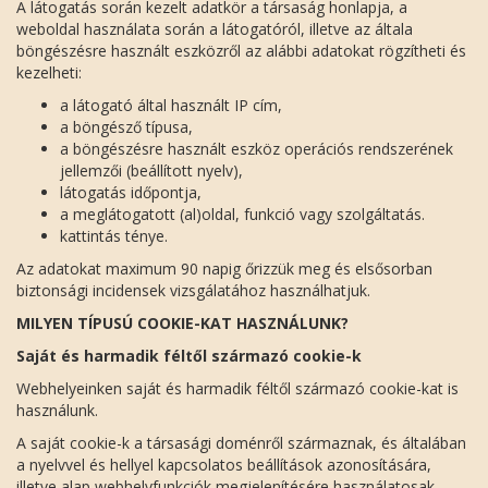
A látogatás során kezelt adatkör a társaság honlapja, a
weboldal használata során a látogatóról, illetve az általa
böngészésre használt eszközről az alábbi adatokat rögzítheti és
kezelheti:
a látogató által használt IP cím,
a böngésző típusa,
a böngészésre használt eszköz operációs rendszerének
jellemzői (beállított nyelv),
látogatás időpontja,
a meglátogatott (al)oldal, funkció vagy szolgáltatás.
kattintás ténye.
Az adatokat maximum 90 napig őrizzük meg és elsősorban
biztonsági incidensek vizsgálatához használhatjuk.
MILYEN TÍPUSÚ COOKIE-KAT HASZNÁLUNK?
Saját és harmadik féltől származó cookie-k
Webhelyeinken saját és harmadik féltől származó cookie-kat is
használunk.
A saját cookie-k a társasági doménről származnak, és általában
a nyelvvel és hellyel kapcsolatos beállítások azonosítására,
illetve alap webhelyfunkciók megjelenítésére használatosak.