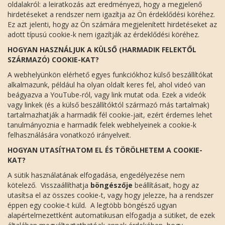
oldalakról: a leiratkozás azt eredményezi, hogy a megjelenő
hirdetéseket a rendszer nem igazítja az Ön érdeklődési köréhez.
Ez azt jelenti, hogy az Ön számára megjelenített hirdetéseket az
adott típusú cookie-k nem igazítják az érdeklődési köréhez.
HOGYAN HASZNÁLJUK A KÜLSŐ (HARMADIK FELEKTŐL
SZÁRMAZÓ) COOKIE-KAT?
A webhelyünkön elérhető egyes funkciókhoz külső beszállítókat
alkalmazunk, például ha olyan oldalt keres fel, ahol videó van
beágyazva a YouTube-ról, vagy link mutat oda. Ezek a videók
vagy linkek (és a külső beszállítóktól származó más tartalmak)
tartalmazhatják a harmadik fél cookie-jait, ezért érdemes lehet
tanulmányoznia e harmadik felek webhelyeinek a cookie-k
felhasználására vonatkozó irányelveit.
HOGYAN UTASÍTHATOM EL ÉS TÖRÖLHETEM A COOKIE-
KAT?
A sütik használatának elfogadása, engedélyezése nem
kötelező. Visszaállíthatja
böngészője
beállításait, hogy az
utasítsa el az összes cookie-t, vagy hogy jelezze, ha a rendszer
éppen egy cookie-t küld. A legtöbb böngésző ugyan
alapértelmezettként automatikusan elfogadja a sütiket, de ezek