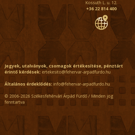
Kossuth L. u. 12.
+36 22 814 400
Jegyek, utalványok, csomagok értékesítése, pénztárt
érintő kérdések:
ertekesito@fehervar-arpadfurdo.hu
Általános érdeklődés:
info@fehervar-arpadfurdo.hu
© 2006-2026 Székesfehérvári Árpád Fürdő / Minden jog
fenntartva