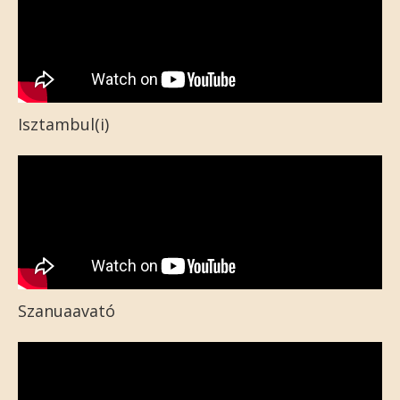
Isztambul(i)
Szanuaavató