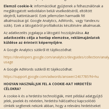
Elemző cookie-k
: információkat gyűjtenek a felhasználónak a
meglátogatott weboldalon belüli viselkedéséről, eltöltött
idejéről, kattintásairól. Ezek jellemzően harmadik fél
alkalmazásai (pl. Google Analytics, AdWords, vagy Yandex.ru
sütik). Ezek a látogatóról profilalkotás készítésére alkalmasak.
Az adatkezelés jogalapja a látogató hozzájárulása.
Az
adatkezelés célja a honlap elemzése, reklámajánlatok
küldése az érintett képernyőjére
.
A Google Analytics sütikről itt tájékozódhat:
https://developers.google.com/analytics/devguides/collection/analy
usage
A Google AdWords sütikről itt tájékozódhat:
https://support.google.com/adwords/answer/2407785?hl=hu
HOGYAN HASZNÁLJUK FEL A COOKIE-KAT HIRDETÉSI
CÉLOKRA?
A cookie-k és a hirdetési technológiák, mint például adatgyűjtő
jelek, pixelek és névtelen, hirdetési hálózathoz kapcsolódó
címkék segítenek nekünk abban, hogy a releváns hirdetéseket