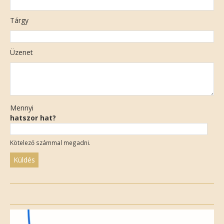
Tárgy
Üzenet
Mennyi
hatszor hat?
Kötelező számmal megadni.
Please
leave
this
field
empty.