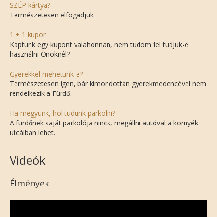
SZÉP kártya?
Természetesen elfogadjuk.
1 + 1 kupon
Kaptunk egy kupont valahonnan, nem tudom fel tudjuk-e
használni Önöknél?
Gyerekkel mehetünk-e?
Természetesen igen, bár kimondottan gyerekmedencével nem
rendelkezik a Fürdő.
Ha megyünk, hol tudunk parkolni?
A fürdőnek saját parkolója nincs, megállni autóval a környék
utcáiban lehet.
Videók
Élmények