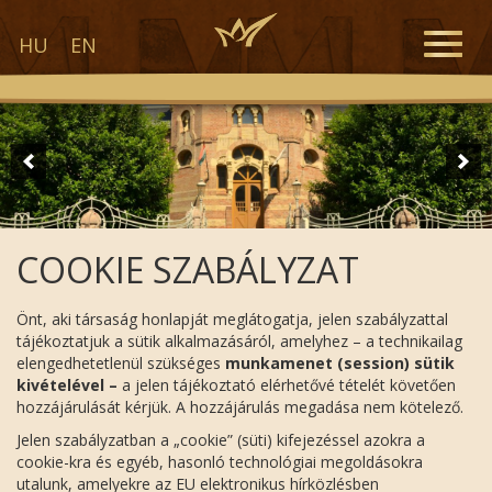
Toggle
HU
EN
naviga
COOKIE SZABÁLYZAT
Önt, aki társaság honlapját meglátogatja, jelen szabályzattal
tájékoztatjuk a sütik alkalmazásáról, amelyhez – a technikailag
elengedhetetlenül szükséges
munkamenet (session) sütik
kivételével –
a jelen tájékoztató elérhetővé tételét követően
hozzájárulását kérjük. A hozzájárulás megadása nem kötelező.
Jelen szabályzatban a „cookie” (süti) kifejezéssel azokra a
cookie-kra és egyéb, hasonló technológiai megoldásokra
utalunk, amelyekre az EU elektronikus hírközlésben