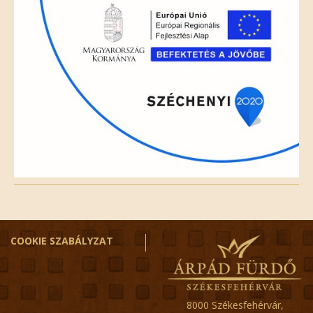
COOKIE SZABÁLYZAT
8000 Székesfehérvár,