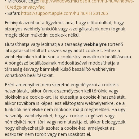
• Microsoft Edge:
http://windows.microsoft.com/hu-hu/windows-
10/edge-privacy-faq
• Safari:
https://support.apple.com/hu-hu/HT201265
Felhívjuk azonban a figyelmet arra, hogy előfordulhat, hogy
bizonyos webhelyfunkciók vagy -szolgáltatások nem fognak
megfelelően működni cookie-k nélkül.
Elutasíthatja vagy letilthatja a társaság
webhelyre
történő
látogatással letöltött összes vagy adott cookie-t. Ehhez a
webhelyeinken kattintson a cookie-kra vonatkozó beállításokra.
A böngésző beállításainak módosításával módosíthatja a
társaság és/vagy bármelyik külső beszállító webhelyére
vonatkozó beállításokat.
Ezért amennyiben nem szeretné engedélyezni a cookie-k
használatát, akkor Önnek személyesen kell törölnie vagy
blokkolnia a cookie-kat. Ha elutasítja a cookie-k használatát,
akkor továbbra is képes lesz ellátogatni webhelyeinkre, de a
funkciók némelyike nem működik majd megfelelően. Ha úgy
használja webhelyünket, hogy a cookie-k egészét vagy
némelyikét nem törli vagy nem utasítja el, akkor beleegyezik,
hogy elhelyezhetjük azokat a cookie-kat, amelyeket az
eszközén nem törölt vagy nem utasított el.