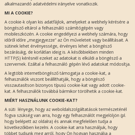
alkalmazandó adatvédelmi irányelve vonatkozik.
MI A COOKIE?
A cookie-k olyan kis adatfájlok, amelyeket a webhely kérésére a
böngésző eltárol a felhasználó számítógépén vagy
mobileszközén. A cookie engedélyezi a webhely számára, hogy
időről időre „megjegyezze” az Ön műveleteit vagy beállításait. A
sütinek lehet érvényessége, érvényes lehet a böngésző
bezárásáig, de korlátlan ideig is. A későbbiekben minden
HTTP(S) kérésnél ezeket az adatokat is elküldi a böngésző a
szervernek. Ezáltal a felhasználó gépén lévő adatokat módosítja.
A legtöbb internetböngésző támogatja a cookie-kat, a
felhasználók viszont beállíthatják, hogy a böngésző
visszautasítson bizonyos típusú cookie-kat vagy adott cookie-
kat. A felhasználók továbbá bármikor törölhetik a cookie-kat.
MIÉRT HASZNÁLUNK COOKIE-KAT?
A süti lényege, hogy az weboldalszolgáltatások természeténél
fogva szükség van arra, hogy egy felhasználót megjelöljön (pl.
hogy belépett az oldalra) és annak megfelelően tudja a
következőkben kezelni. A cookie-kat arra használjuk, hogy
többet tudjunk meg arról, hogy Ön hogyan használja a