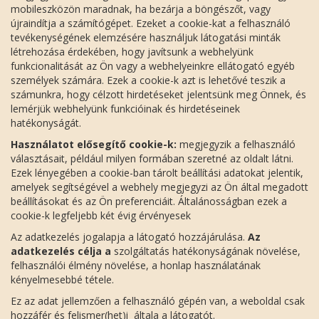
mobileszközön maradnak, ha bezárja a böngészőt, vagy
újraindítja a számítógépet. Ezeket a cookie-kat a felhasználó
tevékenységének elemzésére használjuk látogatási minták
létrehozása érdekében, hogy javítsunk a webhelyünk
funkcionalitását az Ön vagy a webhelyeinkre ellátogató egyéb
személyek számára. Ezek a cookie-k azt is lehetővé teszik a
számunkra, hogy célzott hirdetéseket jelentsünk meg Önnek, és
lemérjük webhelyünk funkcióinak és hirdetéseinek
hatékonyságát.
Használatot elősegítő cookie-k:
megjegyzik a felhasználó
választásait, például milyen formában szeretné az oldalt látni.
Ezek lényegében a cookie-ban tárolt beállítási adatokat jelentik,
amelyek segítségével a webhely megjegyzi az Ön által megadott
beállításokat és az Ön preferenciáit. Általánosságban ezek a
cookie-k legfeljebb két évig érvényesek
Az adatkezelés jogalapja a látogató hozzájárulása.
Az
adatkezelés célja a
szolgáltatás hatékonyságának növelése,
felhasználói élmény növelése, a honlap használatának
kényelmesebbé tétele.
Ez az adat jellemzően a felhasználó gépén van, a weboldal csak
hozzáfér és felismer(het)i általa a látogatót.