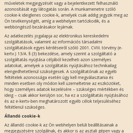
műveletek megjegyzését vagy a bejelentkezett felhasználó
azonosítását egy látogatás során. A munkamenetre szóló
cookie-k ideiglenes cookie-k, amelyek csak addig jegyzik meg az
Ön tevékenységét, amíg a webhelyen tartózkodik, és a
webböngésző bezárásakor lejárnak.
Az adatkezelés jogalapja az elektronikus kereskedelmi
szolgáltatások, valamint az információs társadalmi
szolgáltatások egyes kérdéseiről szóló 2001. CVIII. törvény (e-
kertv.) 13/A. § (3) bekezdése, amely szerint a szolgáltató a
szolgáltatás nyújtása céljából kezelheti azon személyes
adatokat, amelyek a szolgáltatás nyújtásához technikailag
elengedhetetlenül szükségesek. A szolgáltatónak az egyéb
feltételek azonossága esetén úgy kell megválasztania és
minden esetben oly módon kell üzemeltetnie az eszközöket,
hogy személyes adatok kezelésére – szükséges mértékben és
ideig – csak akkor kerüljön sor, ha ez a szolgáltatás nyújtásához
és az e-kertv-ben meghatározott egyéb célok teljesüléséhez
feltétlenül szükséges.
Állandó cookie-k
Az állandó cookie-k az Ön webhelyen belüli beállításainak a
megjegyzésére szolgálnak, és akkor is az asztali gépen vagy a