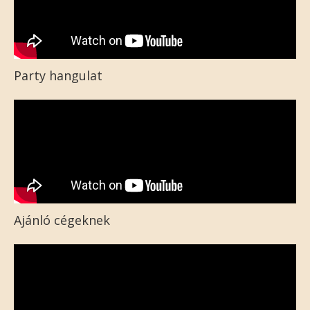
Party hangulat
Ajánló cégeknek