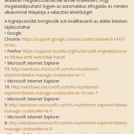
általában megváltoztathatóak annak érdekében, hogy
megakadályozható legyen az automatikus elfogadás és minden
alkalommal felajánlja a választás lehetőségét.
A legnépszerűbb böngészők süti beállításairól az alábbi linkeken
tájékozódhat
• Google
Chrome:
https://support.google.com/accounts/answer/61416?
hl=hu
• Firefox:
https://support.mozilla.org/hu/kb/sutik-engedelyezese-
es-tiltasa-amit-weboldak-haszn
• Microsoft Internet Explorer
11:
http://windows.microsoft.com/hu-hu/internet-
explorer/delete-manage-cookies#ie=ie-11
• Microsoft Internet Explorer
10:
http://windows.microsoft.com/hu-hu/internet-
explorer/delete-manage-cookies#ie=ie-10-win-7
• Microsoft Internet Explorer
9:
http://windows.microsoft.com/hu-hu/internet-explorer/delete-
manage-cookies#ie=ie-9
• Microsoft Internet Explorer
8:
http://windows.microsoft.com/hu-hu/internet-explorer/delete-
manage-cookies#ie=ie-8