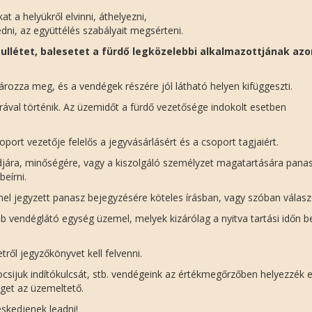
t a helyükről elvinni, áthelyezni,
dni, az együttélés szabályait megsérteni.
zullétet, balesetet a fürdő legközelebbi alkalmazottjának azo
ározza meg, és a vendégek részére jól látható helyen kifüggeszti.
rával történik. Az üzemidőt a fürdő vezetősége indokolt esetben
port vezetője felelős a jegyvásárlásért és a csoport tagjaiért.
jára, minőségére, vagy a kiszolgáló személyzet magatartására pana
eírni.
 jegyzett panasz bejegyzésére köteles írásban, vagy szóban válaszo
 vendéglátó egység üzemel, melyek kizárólag a nyitva tartási időn be
tről jegyzőkönyvet kell felvenni.
sijuk indítókulcsát, stb. vendégeink az értékmegőrzőben helyezzék e
séget az üzemeltető.
eskedjenek leadni!