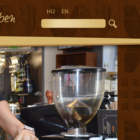
HU
EN