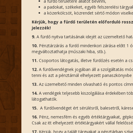
a fürdő területére állatot bevinni,
a padokat, székeket, egyéb felszerelési tárgyaka
a közerkölcsöt, közrendet sértő módon viselke
Kérjük, hogy a fürdő területén előforduló ross
jelezzék!
9.
A fürdő nyitva tartásának idejét az üzemeltető hat
10.
Pénztárzárás a fürdő mindenkori zárása előtt 1 ó
megváltoztathatja (műszaki hiba, stb.).
11.
Csoportos látogatás, illetve fürdőzés esetén a cso
12.
A fürdővendégnek jogában áll a szolgáltatás mód
tenni és azt a pénztárnál elhelyezett panaszkönyvbe b
13.
Az üzemeltető minden olvasható és pontos címmel
14.
A vendégek teljesebb kiszolgálása érdekében több
látogathatók.
15.
A fürdővendéget ért sérülésről, balesetről, kárese
16.
Pénz, nemesfém és egyéb értéktárgyaikat, gépkoc
Csak az itt elhelyezett értéktárgyakért vállal felelős
17.
Kérjük, hogy a talált tárgyakat a pénztárban szív