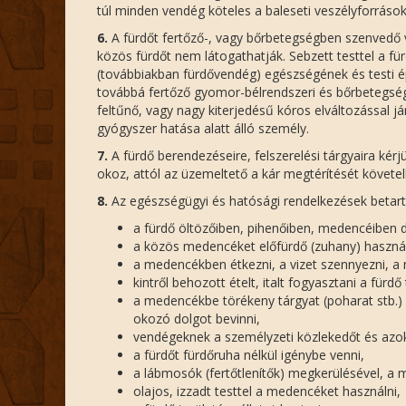
túl minden vendég köteles a baleseti veszélyforrások
6.
A fürdőt fertőző-, vagy bőrbetegségben szenvedő 
közös fürdőt nem látogathatják. Sebzett testtel a f
(továbbiakban fürdővendég) egészségének és testi é
továbbá fertőző gyomor-bélrendszeri és bőrbetegségb
feltűnő, vagy nagy kiterjedésű kóros elváltozással j
gyógyszer hatása alatt álló személy.
7.
A fürdő berendezéseire, felszerelési tárgyaira kér
okoz, attól az üzemeltető a kár megtérítését követel
8.
Az egészségügyi és hatósági rendelkezések betart
a fürdő öltözőiben, pihenőiben, medencéiben 
a közös medencéket előfürdő (zuhany) használ
a medencékben étkezni, a vizet szennyezni, a
kintről behozott ételt, italt fogyasztani a fürdő
a medencékbe törékeny tárgyat (poharat stb.) 
okozó dolgot bevinni,
vendégeknek a személyzeti közlekedőt és azok s
a fürdőt fürdőruha nélkül igénybe venni,
a lábmosók (fertőtlenítők) megkerülésével, a 
olajos, izzadt testtel a medencéket használni,