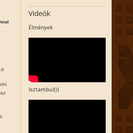
Videók
nnal
Élmények
szt
lni.
Isztambul(i)
lül
l!