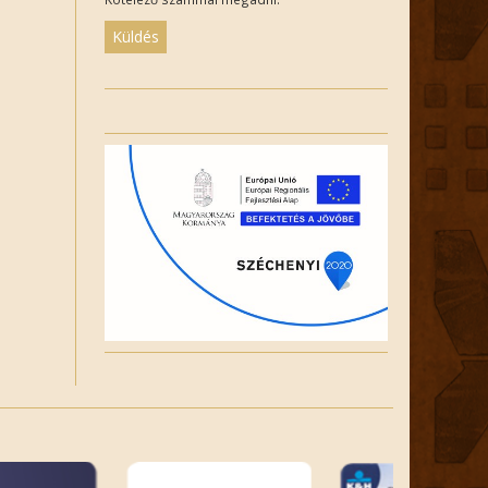
Please
leave
this
field
empty.