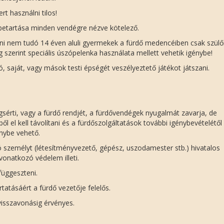
t használni tilos!
 betartása minden vendégre nézve kötelező.
ni nem tudó 14 éven aluli gyermekek a fürdő medencéiben csak szülő
szerint speciális úszópelenka használata mellett vehetik igénybe!
saját, vagy mások testi épségét veszélyeztető játékot játszani.
gsérti, vagy a fürdő rendjét, a fürdővendégek nyugalmát zavarja, de
el kell távolítani és a fürdőszolgáltatások további igénybevételétől e
énybe vehető.
tó személyt (létesítményvezető, gépész, uszodamester stb.) hivatalos
vonatkozó védelem illeti.
függeszteni.
rtatásáért a fürdő vezetője felelős.
visszavonásig érvényes.