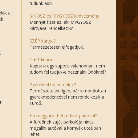
tudunk adni!
dők a
SINOSZ és MVGYOSZ kedvezmény
ek
Mennyit fizet az, aki MVGYOSZ
kártyával rendelkezik?
SZÉP kártya?
Természetesen elfogadjuk.
t
1 + 1 kupon
Kaptunk egy kupont valahonnan, nem
:
tudom fel tudjuk-e használni Önöknél?
Gyerekkel mehetünk-e?
Természetesen igen, bár kimondottan
gyerekmedencével nem rendelkezik a
t
Fürdő.
Ha megyünk, hol tudunk parkolni?
A fürdőnek saját parkolója nincs,
megállni autóval a környék utcáiban
lehet.