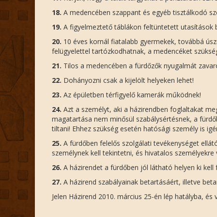
18.
A medencében szappant és egyéb tisztálkodó szer
19.
A figyelmeztető táblákon feltüntetett utasítások
20.
10 éves kornál fiatalabb gyermekek, továbbá úsz
felügyelettel tartózkodhatnak, a medencéket szükség 
21.
Tilos a medencében a fürdőzők nyugalmát zavaró, 
22.
Dohányozni csak a kijelölt helyeken lehet!
23.
Az épületben térfigyelő kamerák működnek!
24.
Azt a személyt, aki a házirendben foglaltakat me
magatartása nem minősül szabálysértésnek, a fürdőből 
tiltani! Ehhez szükség esetén hatósági személy is ig
25.
A fürdőben felelős szolgálati tevékenységet ellá
személynek kell tekintetni, és hivatalos személyekre 
26.
A házirendet a fürdőben jól látható helyen ki kell 
27.
A házirend szabályainak betartásáért, illetve beta
Jelen Házirend 2010. március 25-én lép hatályba, és 