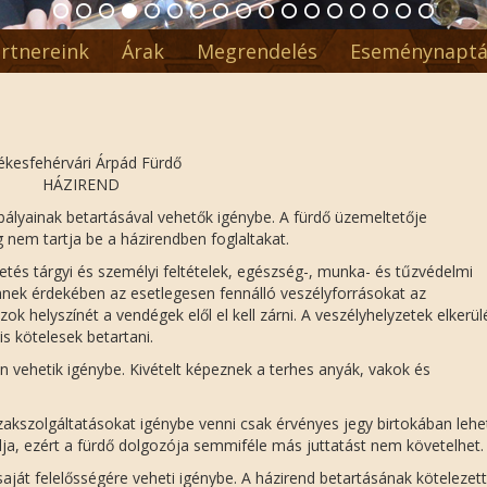
rtnereink
Árak
Megrendelés
Eseménynaptá
ékesfehérvári Árpád Fürdő
HÁZIREND
bályainak betartásával vehetők igénybe. A fürdő üzemeltetője
nem tartja be a házirendben foglaltakat.
és tárgyi és személyi feltételek, egészség-, munka- és tűzvédelmi
nnek érdekében az esetlegesen fennálló veszélyforrásokat az
ok helyszínét a vendégek elől el kell zárni. A veszélyhelyzetek elkerü
s kötelesek betartani.
 vehetik igénybe. Kivételt képeznek a terhes anyák, vakok és
zakszolgáltatásokat igénybe venni csak érvényes jegy birtokában lehe
lalja, ezért a fürdő dolgozója semmiféle más juttatást nem követelhet.
saját felelősségére veheti igénybe. A házirend betartásának kötelezet