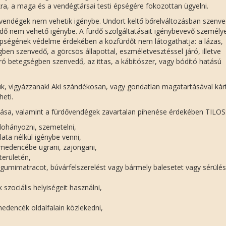
ra, a maga és a vendégtársai testi épségére fokozottan ügyelni.
vendégek nem vehetik igénybe. Undort keltő bőrelváltozásban szenve
ürdő nem vehető igénybe. A fürdő szolgáltatásait igénybevevő személy
pségének védelme érdekében a közfürdőt nem látogathatja: a lázas,
en szenvedő, a görcsös állapottal, eszméletvesztéssel járó, illetve
áró betegségben szenvedő, az ittas, a kábítószer, vagy bódító hatású
jük, vigyázzanak! Aki szándékosan, vagy gondatlan magatartásával kár
heti.
ása, valamint a fürdővendégek zavartalan pihenése érdekében TILOS
dohányozni, szemetelni,
ata nélkül igénybe venni,
 medencébe ugrani, zajongani,
 területén,
gumimatracot, búvárfelszerelést vagy bármely balesetet vagy sérülés
zociális helyiségeit használni,
medencék oldalfalain közlekedni,