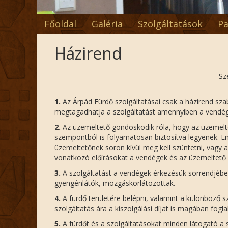
Főoldal
Galéria
Szolgáltatások
Pa
Házirend
Sz
1.
Az Árpád Fürdő szolgáltatásai csak a házirend sza
megtagadhatja a szolgáltatást amennyiben a vendég 
2.
Az üzemeltető gondoskodik róla, hogy az üzemeltet
szempontból is folyamatosan biztosítva legyenek. E
üzemeltetőnek soron kívül meg kell szüntetni, vagy az
vonatkozó előírásokat a vendégek és az üzemeltető i
3.
A szolgáltatást a vendégek érkezésük sorrendjében
gyengénlátók, mozgáskorlátozottak.
4.
A fürdő területére belépni, valamint a különböző s
szolgáltatás ára a kiszolgálási díjat is magában fog
5.
A fürdőt és a szolgáltatásokat minden látogató a 