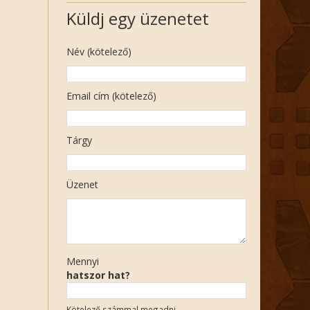
Küldj egy üzenetet
Név (kötelező)
Email cím (kötelező)
Tárgy
Üzenet
Mennyi
hatszor hat?
Kötelező számmal megadni.