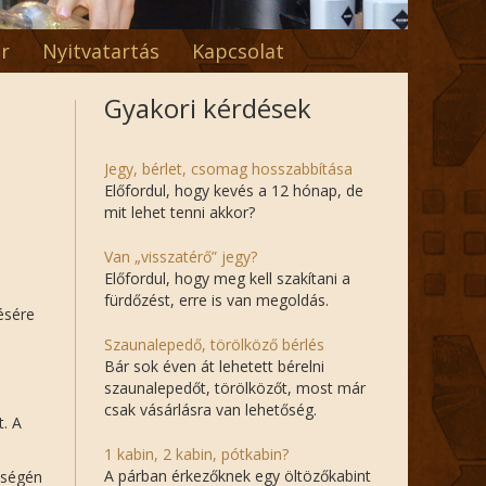
r
Nyitvatartás
Kapcsolat
Gyakori kérdések
Jegy, bérlet, csomag hosszabbítása
Előfordul, hogy kevés a 12 hónap, de
mit lehet tenni akkor?
Van „visszatérő” jegy?
Előfordul, hogy meg kell szakítani a
fürdőzést, erre is van megoldás.
lésére
Szaunalepedő, törölköző bérlés
Bár sok éven át lehetett bérelni
szaunalepedőt, törölközőt, most már
csak vásárlásra van lehetőség.
t. A
1 kabin, 2 kabin, pótkabin?
A párban érkezőknek egy öltözőkabint
tségén