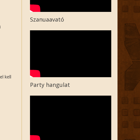
Szanuaavató
i
l kell
Party hangulat