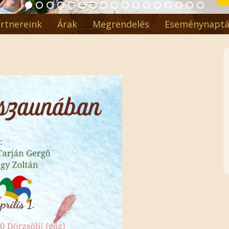
rtnereink
Árak
Megrendelés
Eseménynaptá