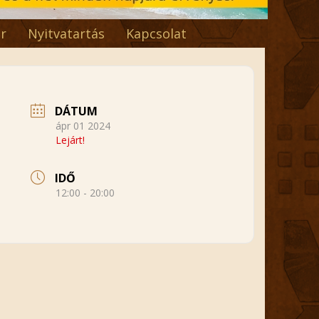
r
Nyitvatartás
Kapcsolat
DÁTUM
ápr 01 2024
Lejárt!
IDŐ
12:00 - 20:00