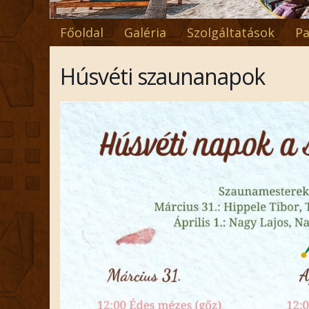
Főoldal
Galéria
Szolgáltatások
Pa
Húsvéti szaunanapok