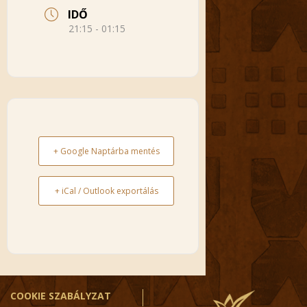
IDŐ
21:15 - 01:15
+ Google Naptárba mentés
+ iCal / Outlook exportálás
COOKIE SZABÁLYZAT