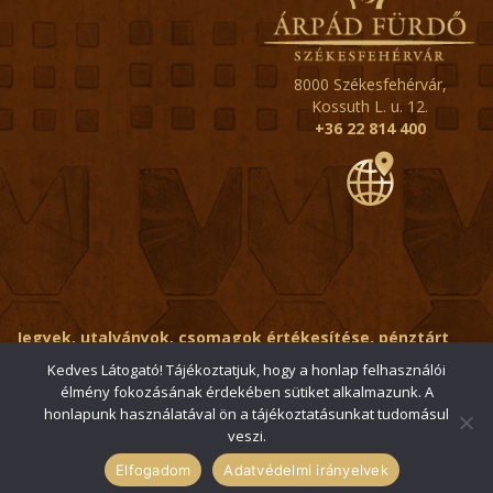
8000 Székesfehérvár,
Kossuth L. u. 12.
+36 22 814 400
Jegyek, utalványok, csomagok értékesítése, pénztárt
érintő kérdések:
ertekesito@fehervar-arpadfurdo.hu
Kedves Látogató! Tájékoztatjuk, hogy a honlap felhasználói
élmény fokozásának érdekében sütiket alkalmazunk. A
Általános érdeklődés:
info@fehervar-arpadfurdo.hu
honlapunk használatával ön a tájékoztatásunkat tudomásul
veszi.
© 2006-2026 Székesfehérvári Árpád Fürdő / Minden jog
fenntartva
Elfogadom
Adatvédelmi irányelvek