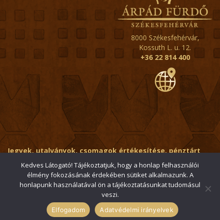
8000 Székesfehérvár,
Kossuth L. u. 12.
+36 22 814 400
Jegyek, utalványok, csomagok értékesítése, pénztárt
érintő kérdések:
ertekesito@fehervar-arpadfurdo.hu
Kedves Látogató! Tájékoztatjuk, hogy a honlap felhasználói
élmény fokozásának érdekében sütiket alkalmazunk. A
Általános érdeklődés:
info@fehervar-arpadfurdo.hu
honlapunk használatával ön a tájékoztatásunkat tudomásul
veszi.
© 2006-2026 Székesfehérvári Árpád Fürdő / Minden jog
fenntartva
Elfogadom
Adatvédelmi irányelvek