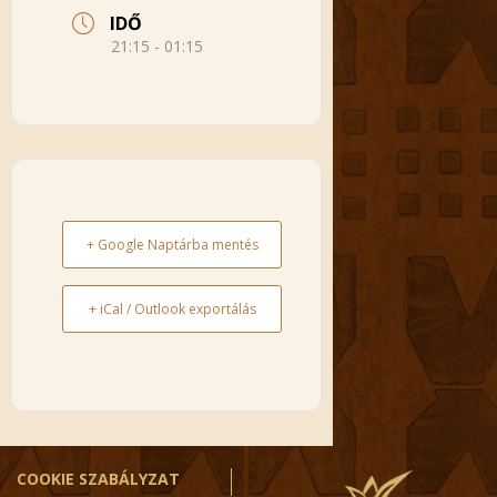
IDŐ
21:15 - 01:15
+ Google Naptárba mentés
+ iCal / Outlook exportálás
COOKIE SZABÁLYZAT