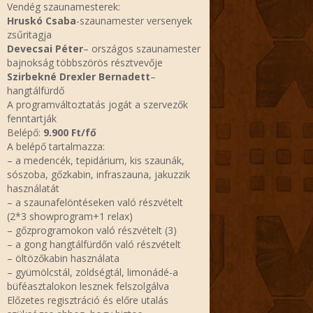
Vendég szaunamesterek:
Hruskó Csaba
-szaunamester versenyek
zsűritagja
Devecsai Péter
– országos szaunamester
bajnokság többszörös résztvevője
Szirbekné Drexler Bernadett
–
hangtálfürdő
A programváltoztatás jogát a szervezők
fenntartják
Belépő:
9.900 Ft/fő
A belépő tartalmazza:
– a medencék, tepidárium, kis szaunák,
sószoba, gőzkabin, infraszauna, jakuzzik
használatát
– a szaunafelöntéseken való részvételt
(2*3 showprogram+1 relax)
– gőzprogramokon való részvételt (3)
– a gong hangtálfürdőn való részvételt
– öltözőkabin használata
– gyümölcstál, zöldségtál, limonádé-a
büféasztalokon lesznek felszolgálva
Előzetes regisztráció és előre utalás