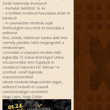
Fürdő Házirendje érvényes!!!
– Korhatár: betöltött 16. év
– A büfében törölköző használata elvárt és
kötelező!
– A szaunaesten mindenki saját
felelősségére vesz részt és használja a
wellnesst.
Ittas, bódult, kábítószer hatása alatt lévő
személy jelenléte NEM megengedett a
rendezvényen.
Lemondás a szaunaest kezdete előtt
legkésőbb 72 órával lehetséges! Utána
visszamondást nem fogadunk el.
Következő Naturista Est: február 14.
szombat- ismét legendás
szaunamesterekkel
Várunk mindenki kikapcsolódni vágyó,
wellnesst kedvelő és szaunát
szeretővendéget szeretettel!
Nagy Lajos, Nagy Zoltán