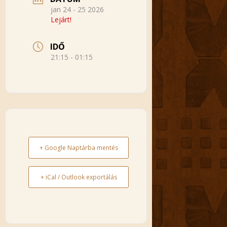
jan 24 - 25 2026
Lejárt!
IDŐ
21:15 - 01:15
+ Google Naptárba mentés
+ iCal / Outlook exportálás