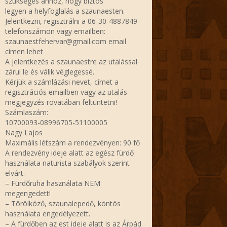
szükséges ahhoz, hogy biztos
legyen a helyfoglalás a szaunaesten.
Jelentkezni, regisztrálni a 06-30-4887849
telefonszámon vagy emailben:
szaunaestfehervar@gmail.com email
címen lehet
A jelentkezés a szaunaestre az utalással
zárul le és válik véglegessé.
Kérjük a számlázási nevet, címet a
regisztrációs emailben vagy az utalás
megjegyzés rovatában feltüntetni!
Számlaszám:
10700093-08996705-51100005
Nagy Lajos
Maximális létszám a rendezvényen: 90 fő
A rendezvény ideje alatt az egész fürdő
használata naturista szabályok szerint
elvárt.
– Fürdőruha használata NEM
megengedett!
– Törölköző, szaunalepedő, köntös
használata engedélyezett.
– A fürdőben az est ideje alatt is az Árpád