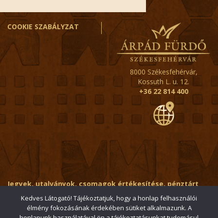
COOKIE SZABÁLYZAT
8000 Székesfehérvár,
Kossuth L. u. 12.
+36 22 814 400
Jegyek, utalványok, csomagok értékesítése, pénztárt
érintő kérdések:
ertekesito@fehervar-arpadfurdo.hu
Kedves Látogató! Tájékoztatjuk, hogy a honlap felhasználói
élmény fokozásának érdekében sütiket alkalmazunk. A
Általános érdeklődés:
info@fehervar-arpadfurdo.hu
honlapunk használatával ön a tájékoztatásunkat tudomásul