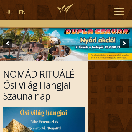
Toggle
HU
EN
naviga
NOMÁD RITUÁLÉ –
Ősi Világ Hangjai
Szauna nap