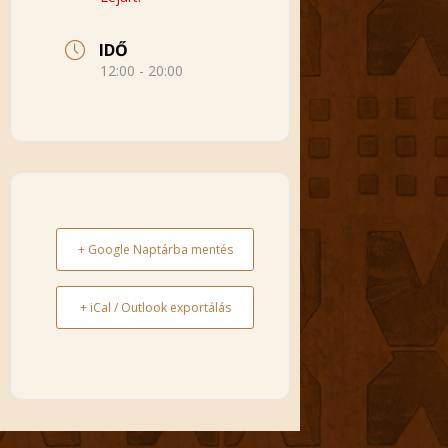
IDŐ
12:00 - 20:00
+ Google Naptárba mentés
+ iCal / Outlook exportálás