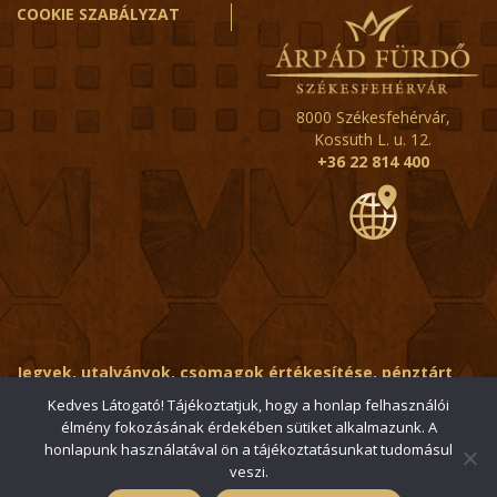
COOKIE SZABÁLYZAT
8000 Székesfehérvár,
Kossuth L. u. 12.
+36 22 814 400
Jegyek, utalványok, csomagok értékesítése, pénztárt
érintő kérdések:
ertekesito@fehervar-arpadfurdo.hu
Kedves Látogató! Tájékoztatjuk, hogy a honlap felhasználói
élmény fokozásának érdekében sütiket alkalmazunk. A
Általános érdeklődés:
info@fehervar-arpadfurdo.hu
honlapunk használatával ön a tájékoztatásunkat tudomásul
veszi.
© 2006-2026 Székesfehérvári Árpád Fürdő / Minden jog