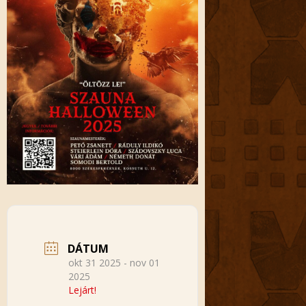
DÁTUM
okt 31 2025
- nov 01
2025
Lejárt!