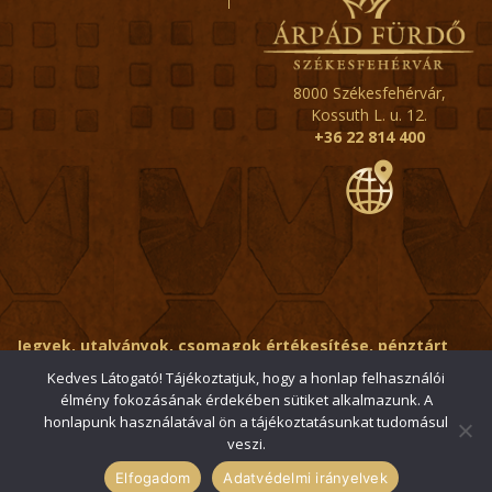
8000 Székesfehérvár,
Kossuth L. u. 12.
+36 22 814 400
Jegyek, utalványok, csomagok értékesítése, pénztárt
érintő kérdések:
ertekesito@fehervar-arpadfurdo.hu
Kedves Látogató! Tájékoztatjuk, hogy a honlap felhasználói
élmény fokozásának érdekében sütiket alkalmazunk. A
Általános érdeklődés:
info@fehervar-arpadfurdo.hu
honlapunk használatával ön a tájékoztatásunkat tudomásul
veszi.
© 2006-2026 Székesfehérvári Árpád Fürdő / Minden jog
fenntartva
Elfogadom
Adatvédelmi irányelvek