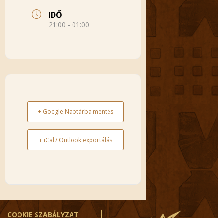
IDŐ
21:00 - 01:00
+ Google Naptárba mentés
+ iCal / Outlook exportálás
COOKIE SZABÁLYZAT