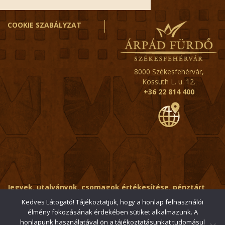
COOKIE SZABÁLYZAT
8000 Székesfehérvár,
Kossuth L. u. 12.
+36 22 814 400
Jegyek, utalványok, csomagok értékesítése, pénztárt
érintő kérdések:
ertekesito@fehervar-arpadfurdo.hu
Kedves Látogató! Tájékoztatjuk, hogy a honlap felhasználói
élmény fokozásának érdekében sütiket alkalmazunk. A
Általános érdeklődés:
info@fehervar-arpadfurdo.hu
honlapunk használatával ön a tájékoztatásunkat tudomásul