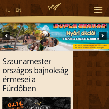
Toggle
HU
EN
naviga
Szaunamester
országos bajnokság
érmesei a
Fürdőben