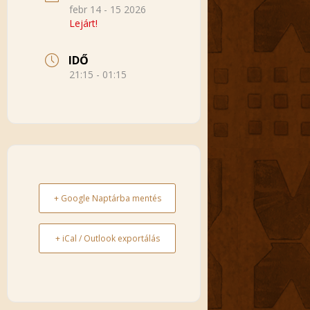
febr 14 - 15 2026
Lejárt!
IDŐ
21:15 - 01:15
+ Google Naptárba mentés
+ iCal / Outlook exportálás