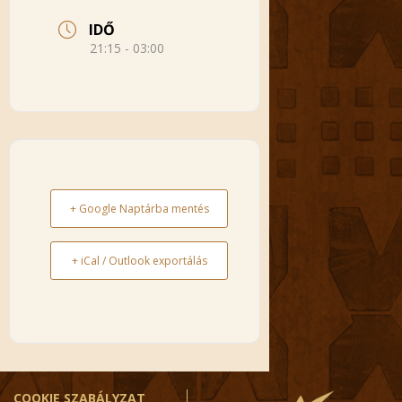
IDŐ
21:15 - 03:00
+ Google Naptárba mentés
+ iCal / Outlook exportálás
COOKIE SZABÁLYZAT