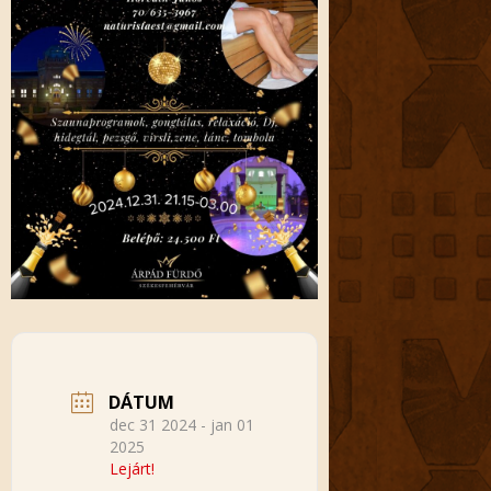
DÁTUM
dec 31 2024
- jan 01
2025
Lejárt!