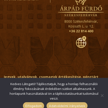
8000 Székesfehérvár,
Kossuth L. u. 12.
+36 22 814 400
Jegyek, utalványok, csomagok értékesítése, pénztárt
érintő kérdések:
ertekesito@fehervar-arpadfurdo.hu
Kedves Látogató! Tájékoztatjuk, hogy a honlap felhasználói
élmény fokozásának érdekében sütiket alkalmazunk. A
Általános érdeklődés:
info@fehervar-arpadfurdo.hu
honlapunk használatával ön a tájékoztatásunkat tudomásul
veszi.
© 2006-2026 Székesfehérvári Árpád Fürdő / Minden jog
fenntartva
Elfogadom
Adatvédelmi irányelvek