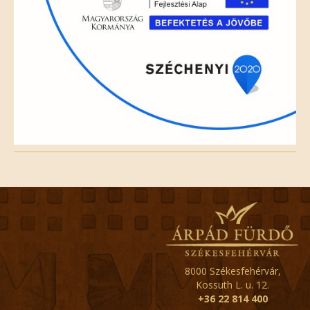
8000 Székesfehérvár,
Kossuth L. u. 12.
+36 22 814 400