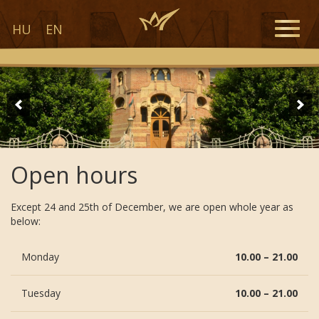
Toggle
HU
EN
naviga
Open hours
Except 24 and 25th of December, we are open whole year as
below:
Monday
10.00 – 21.00
Tuesday
10.00 – 21.00