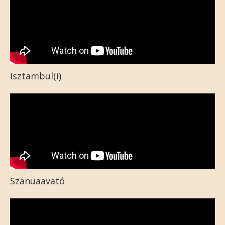
Isztambul(i)
Szanuaavató