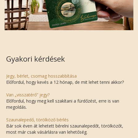
Gyakori kérdések
Jegy, bérlet, csomag hosszabbítása
Előfordul, hogy kevés a 12 hónap, de mit lehet tenni akkor?
Van „visszatérő” jegy?
Előfordul, hogy meg kell szakítani a fürdőzést, erre is van
megoldás.
Szaunalepedő, törölköző bérlés
Bár sok éven át lehetett bérelni szaunalepedőt, törölközőt,
most már csak vásárlásra van lehetőség.