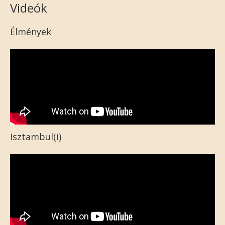
Videók
Élmények
Isztambul(i)