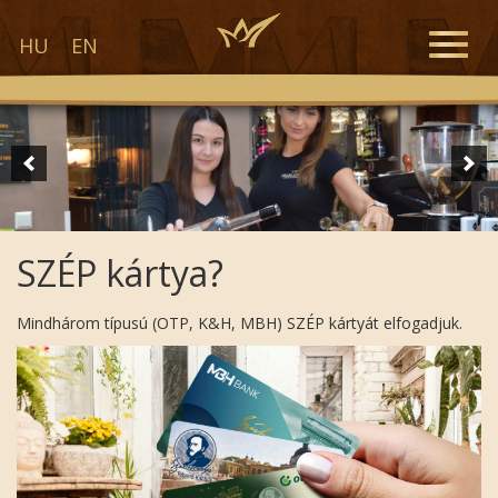
Toggle
HU
EN
naviga
SZÉP kártya?
Mindhárom típusú (OTP, K&H, MBH) SZÉP kártyát elfogadjuk.