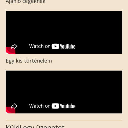
Ajánló cégeknek
Egy kis történelem
Küldj egy üzenetet