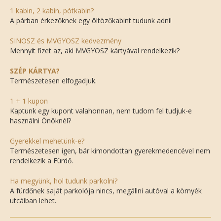
1 kabin, 2 kabin, pótkabin?
A párban érkezőknek egy öltözőkabint tudunk adni!
SINOSZ és MVGYOSZ kedvezmény
Mennyit fizet az, aki MVGYOSZ kártyával rendelkezik?
SZÉP KÁRTYA?
Természetesen elfogadjuk.
1 + 1 kupon
Kaptunk egy kupont valahonnan, nem tudom fel tudjuk-e
használni Önöknél?
Gyerekkel mehetünk-e?
Természetesen igen, bár kimondottan gyerekmedencével nem
rendelkezik a Fürdő.
Ha megyünk, hol tudunk parkolni?
A fürdőnek saját parkolója nincs, megállni autóval a környék
utcáiban lehet.