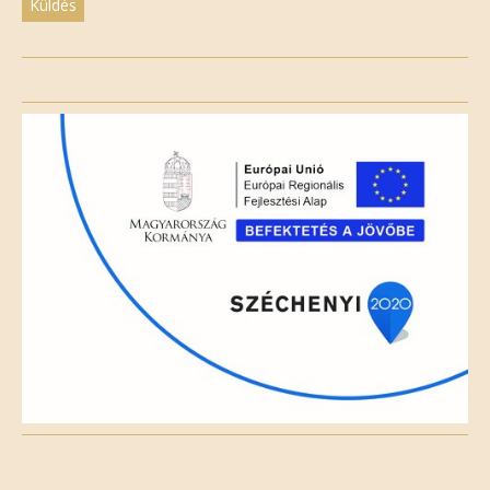
Please
leave
this
field
empty.