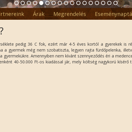
rtnereink
Árak
Megrendelés
Eseménynaptá
?
klete pedig 36 C fok, ezért már 4-5 éves kortól a gyerekek is ré
ha a gyermek még nem szobatiszta, legyen rajta fürdőpelenka, ille
k oda gyermekükre. Amennyiben nem kívánt szennyeződés éri a medence
tenként 40-50.000 Ft-os kiadással jár, mely költség nagykorú kísérő 