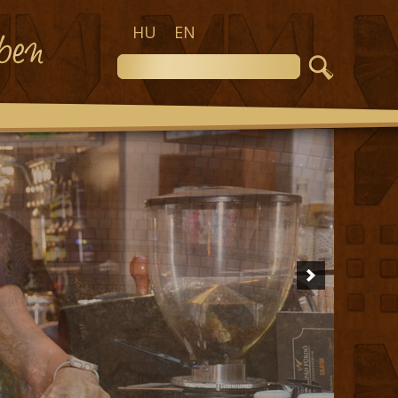
HU
EN