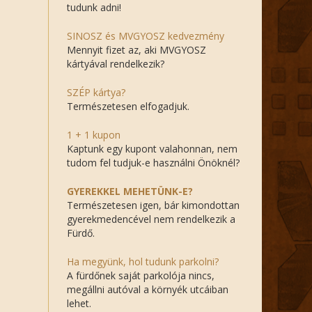
tudunk adni!
SINOSZ és MVGYOSZ kedvezmény
Mennyit fizet az, aki MVGYOSZ
kártyával rendelkezik?
SZÉP kártya?
Természetesen elfogadjuk.
1 + 1 kupon
Kaptunk egy kupont valahonnan, nem
tudom fel tudjuk-e használni Önöknél?
GYEREKKEL MEHETÜNK-E?
Természetesen igen, bár kimondottan
gyerekmedencével nem rendelkezik a
Fürdő.
Ha megyünk, hol tudunk parkolni?
A fürdőnek saját parkolója nincs,
megállni autóval a környék utcáiban
lehet.