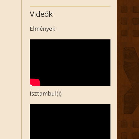
Videók
Élmények
Isztambul(i)