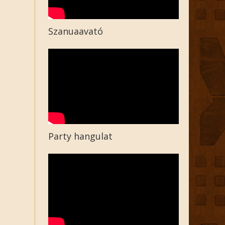
Szanuaavató
Party hangulat