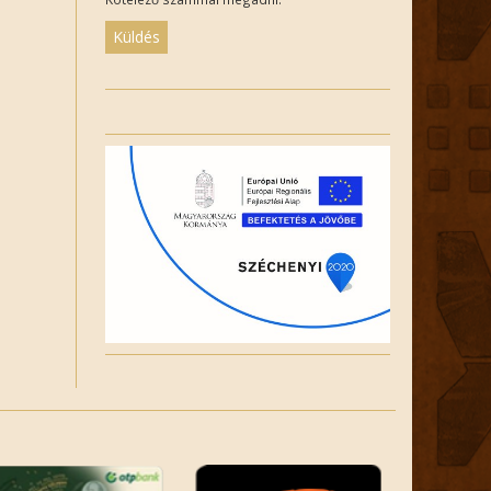
Please
leave
this
field
empty.