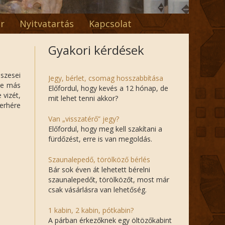
r
Nyitvatartás
Kapcsolat
Gyakori kérdések
szesei
Jegy, bérlet, csomag hosszabbítása
tve más
Előfordul, hogy kevés a 12 hónap, de
 vizét,
mit lehet tenni akkor?
terhére
Van „visszatérő” jegy?
Előfordul, hogy meg kell szakítani a
fürdőzést, erre is van megoldás.
Szaunalepedő, törölköző bérlés
Bár sok éven át lehetett bérelni
szaunalepedőt, törölközőt, most már
csak vásárlásra van lehetőség.
1 kabin, 2 kabin, pótkabin?
A párban érkezőknek egy öltözőkabint