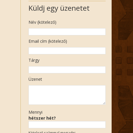
Küldj egy üzenetet
Név (kötelező)
Email cím (kötelező)
Tárgy
Üzenet
Mennyi
hétszer hét?
Kötelező számmal megadni.