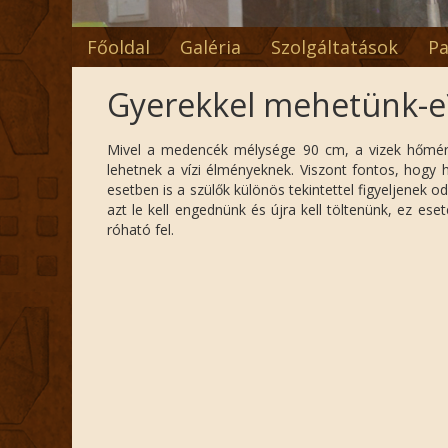
Főoldal
Galéria
Szolgáltatások
Pa
Gyerekkel mehetünk-e
Mivel a medencék mélysége 90 cm, a vizek hőmérsé
lehetnek a vízi élményeknek. Viszont fontos, hogy 
esetben is a szülők különös tekintettel figyeljene
azt le kell engednünk és újra kell töltenünk, ez ese
róható fel.