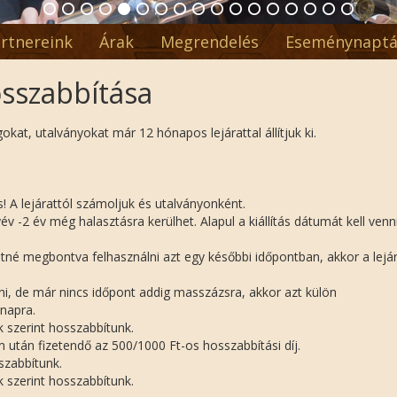
rtnereink
Árak
Megrendelés
Eseménynaptá
osszabbítása
at, utalványokat már 12 hónapos lejárattal állítjuk ki.
! A lejárattól számoljuk és utalványonként.
-2 év még halasztásra kerülhet. Alapul a kiállítás dátumát kell venni.
né megbontva felhasználni azt egy későbbi időpontban, akkor a lejár
, de már nincs időpont addig masszázsra, akkor azt külön
napra.
k szerint hosszabbítunk.
 után fizetendő az 500/1000 Ft-os hosszabbítási díj.
sszabbítunk.
k szerint hosszabbítunk.