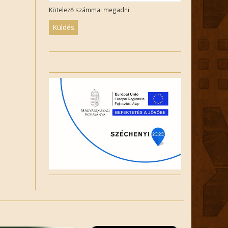
Kötelező számmal megadni.
Please
leave
this
field
empty.