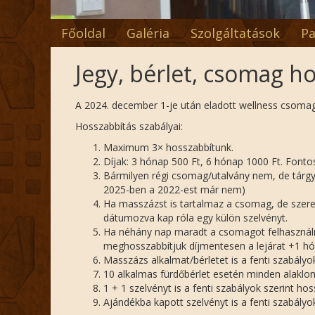
Főoldal
Galéria
Szolgáltatások
Pa
Jegy, bérlet, csomag h
A 2024. december 1-je után eladott wellness csomagok
Hosszabbítás szabályai:
Maximum 3× hosszabbítunk.
Díjak: 3 hónap 500 Ft, 6 hónap 1000 Ft. Fontos
Bármilyen régi csomag/utalvány nem, de tárgyév 
2025-ben a 2022-est már nem)
Ha masszázst is tartalmaz a csomag, de szeret
dátumozva kap róla egy külön szelvényt.
Ha néhány nap maradt a csomagot felhasználni
meghosszabbítjuk díjmentesen a lejárat +1 hó
Masszázs alkalmat/bérletet is a fenti szabályo
10 alkalmas fürdőbérlet esetén minden alaklom
1 + 1 szelvényt is a fenti szabályok szerint ho
Ajándékba kapott szelvényt is a fenti szabályo