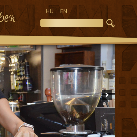
HU
EN