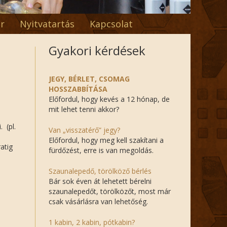
r
Nyitvatartás
Kapcsolat
Gyakori kérdések
JEGY, BÉRLET, CSOMAG
HOSSZABBÍTÁSA
Előfordul, hogy kevés a 12 hónap, de
mit lehet tenni akkor?
 (pl.
Van „visszatérő” jegy?
Előfordul, hogy meg kell szakítani a
atig
fürdőzést, erre is van megoldás.
Szaunalepedő, törölköző bérlés
Bár sok éven át lehetett bérelni
szaunalepedőt, törölközőt, most már
csak vásárlásra van lehetőség.
1 kabin, 2 kabin, pótkabin?