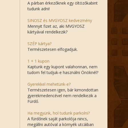
A párban érkezőknek egy öltözőkabint
tudunk adni!
SINOSZ és MVGYOSZ kedvezmény
Mennyit fizet az, aki MVGYOSZ
kártyával rendelkezik?
SZÉP kártya?
Természetesen elfogadjuk.
1 + 1 kupon
Kaptunk egy kupont valahonnan, nem
tudom fel tudjuk-e használni Önöknél?
Gyerekkel mehetünk-e?
Természetesen igen, bár kimondottan
gyerekmedencével nem rendelkezik a
Fürdő.
Ha megyünk, hol tudunk parkolni?
A fürdőnek saját parkolója nincs,
megállni autóval a környék utcáiban