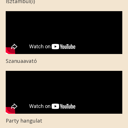
Isztambul(i)
Szanuaavató
Party hangulat