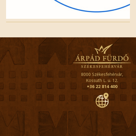
8000 Székesfehérvár,
Kossuth L. u. 12.
+36 22 814 400