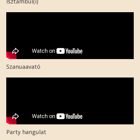
Isztambul(i)
Szanuaavató
Party hangulat