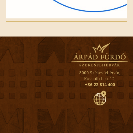
8000 Székesfehérvár,
Kossuth L. u. 12.
+36 22 814 400