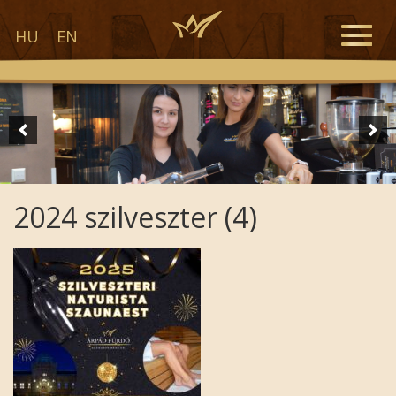
Toggle
HU
EN
naviga
2024 szilveszter (4)