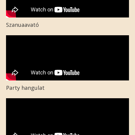
Szanuaavató
Party hangulat