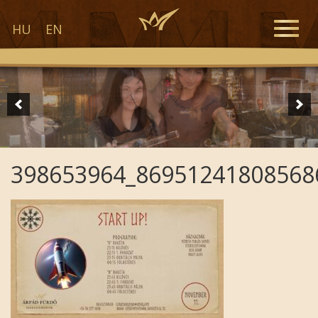
Toggle
HU
EN
naviga
398653964_86951241808568