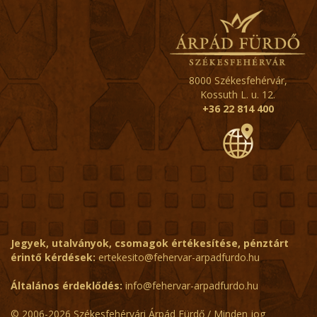
8000 Székesfehérvár,
Kossuth L. u. 12.
+36 22 814 400
Jegyek, utalványok, csomagok értékesítése, pénztárt
érintő kérdések:
ertekesito@fehervar-arpadfurdo.hu
Általános érdeklődés:
info@fehervar-arpadfurdo.hu
© 2006-2026 Székesfehérvári Árpád Fürdő / Minden jog