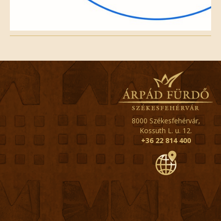
8000 Székesfehérvár,
Kossuth L. u. 12.
+36 22 814 400