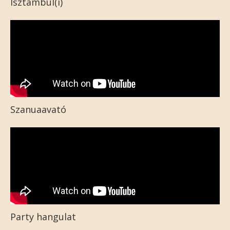
Isztambul(i)
Szanuaavató
Party hangulat