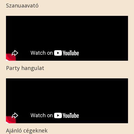
Szanuaavató
Party hangulat
Ajánló cégeknek