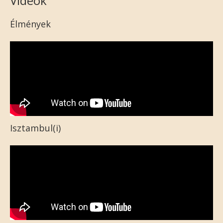
Videók
Élmények
Isztambul(i)