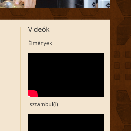
Videók
Élmények
Isztambul(i)