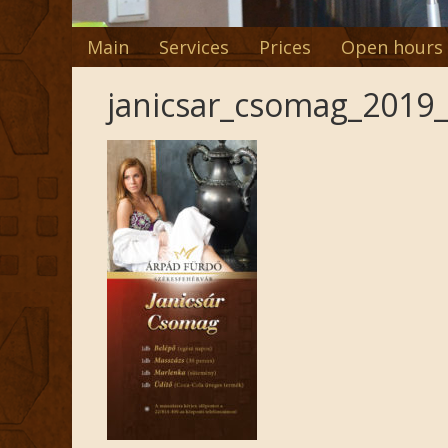
Main
Services
Prices
Open hours
janicsar_csomag_2019