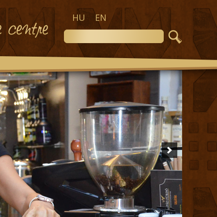
HU
EN