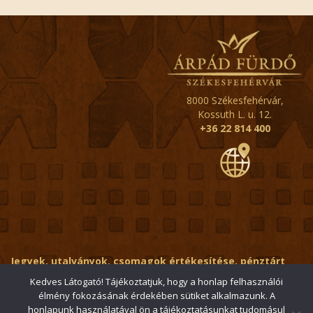
8000 Székesfehérvár,
Kossuth L. u. 12.
+36 22 814 400
Jegyek, utalványok, csomagok értékesítése, pénztárt
érintő kérdések:
ertekesito@fehervar-arpadfurdo.hu
Kedves Látogató! Tájékoztatjuk, hogy a honlap felhasználói
élmény fokozásának érdekében sütiket alkalmazunk. A
Általános érdeklődés:
info@fehervar-arpadfurdo.hu
honlapunk használatával ön a tájékoztatásunkat tudomásul