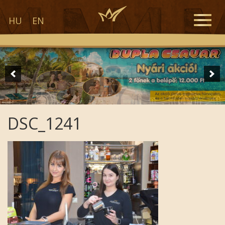
Toggle
HU
EN
naviga
DSC_1241