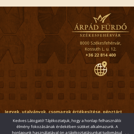
8000 Székesfehérvár,
Kossuth L. u. 12.
+36 22 814 400
Jegyek, utalványok, csomagok értékesítése, pénztárt
érintő kérdések:
ertekesito@fehervar-arpadfurdo.hu
Kedves Látogató! Tájékoztatjuk, hogy a honlap felhasználói
élmény fokozásának érdekében sütiket alkalmazunk. A
Általános érdeklődés:
info@fehervar-arpadfurdo.hu
honlapunk használatával ön a tájékoztatásunkat tudomásul