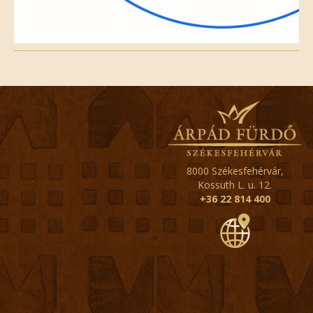
8000 Székesfehérvár,
Kossuth L. u. 12.
+36 22 814 400