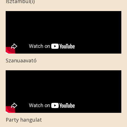
Isztambul(i)
Szanuaavató
Party hangulat