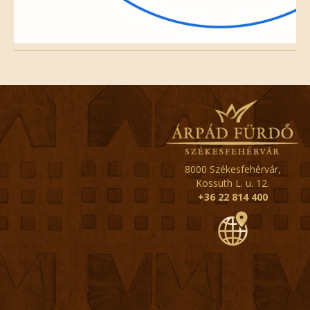
8000 Székesfehérvár,
Kossuth L. u. 12.
+36 22 814 400