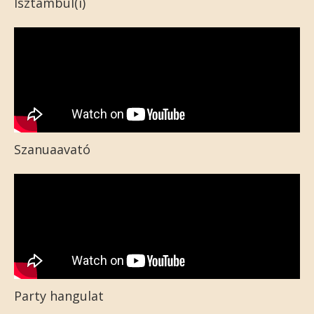
Isztambul(i)
Szanuaavató
Party hangulat