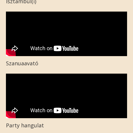
Isztambul(i)
Szanuaavató
Party hangulat