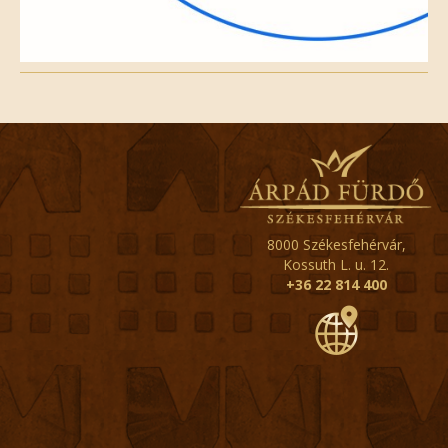
8000 Székesfehérvár,
Kossuth L. u. 12.
+36 22 814 400