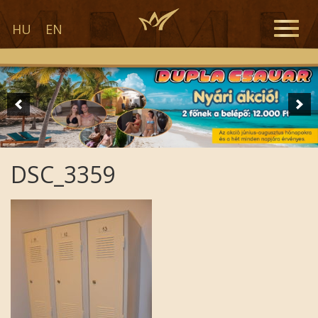
Toggle
HU
EN
naviga
DSC_3359