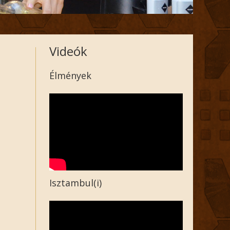
Videók
Élmények
Isztambul(i)