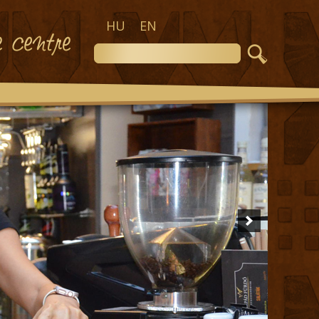
HU
EN