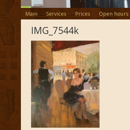
Main
Services
Prices
Open hours
IMG_7544k