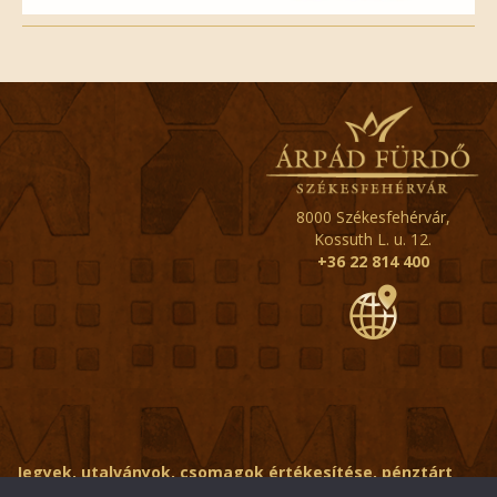
8000 Székesfehérvár,
Kossuth L. u. 12.
+36 22 814 400
Jegyek, utalványok, csomagok értékesítése, pénztárt
érintő kérdések:
ertekesito@fehervar-arpadfurdo.hu