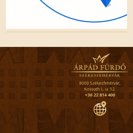
8000 Székesfehérvár,
Kossuth L. u. 12.
+36 22 814 400