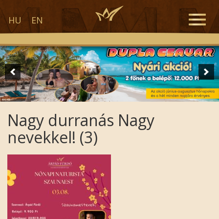
Toggle
HU
EN
naviga
Nagy durranás Nagy
nevekkel! (3)