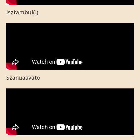
Isztambul(i)
Szanuaavató