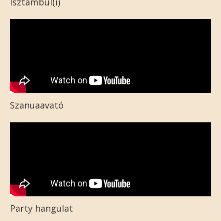
Isztambul(i)
Szanuaavató
Party hangulat