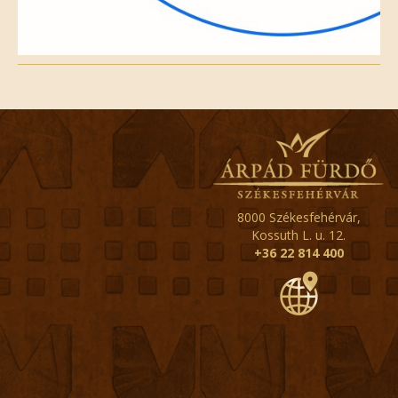
8000 Székesfehérvár,
Kossuth L. u. 12.
+36 22 814 400