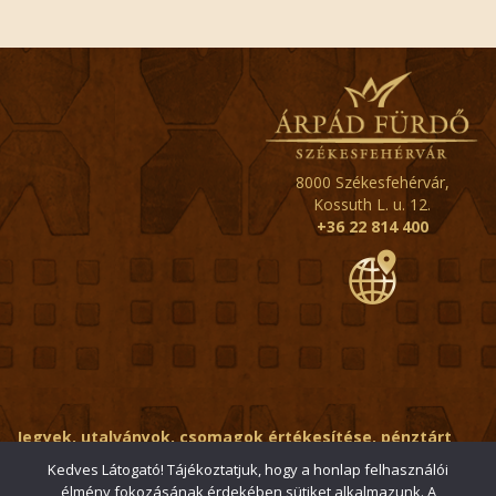
8000 Székesfehérvár,
Kossuth L. u. 12.
+36 22 814 400
Jegyek, utalványok, csomagok értékesítése, pénztárt
érintő kérdések:
ertekesito@fehervar-arpadfurdo.hu
Kedves Látogató! Tájékoztatjuk, hogy a honlap felhasználói
élmény fokozásának érdekében sütiket alkalmazunk. A