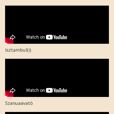
Isztambul(i)
Szanuaavató