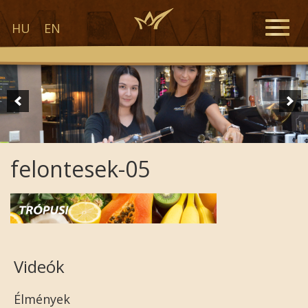
Toggle
HU
EN
naviga
felontesek-05
Videók
Élmények