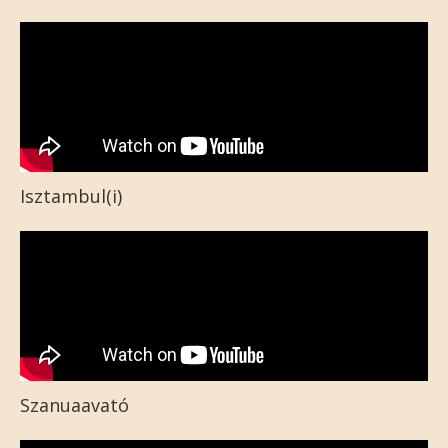
Isztambul(i)
Szanuaavató