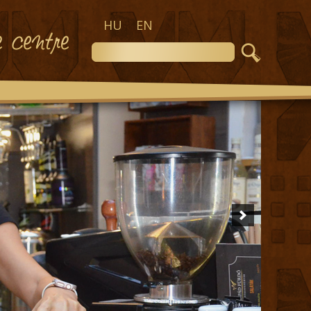
HU
EN