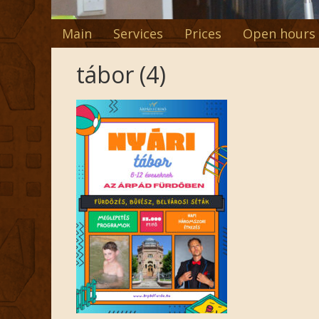
Main
Services
Prices
Open hours
tábor (4)