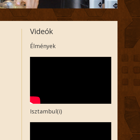
Videók
Élmények
Isztambul(i)