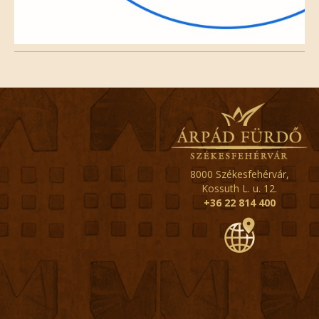
8000 Székesfehérvár,
Kossuth L. u. 12.
+36 22 814 400