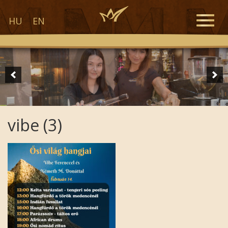
Toggle
HU
EN
naviga
vibe (3)