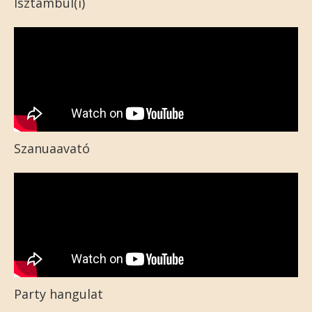
Isztambul(i)
Szanuaavató
Party hangulat