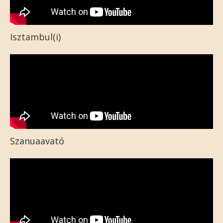
Isztambul(i)
Szanuaavató