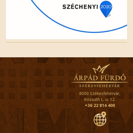
8000 Székesfehérvár,
Kossuth L. u. 12.
+36 22 814 400