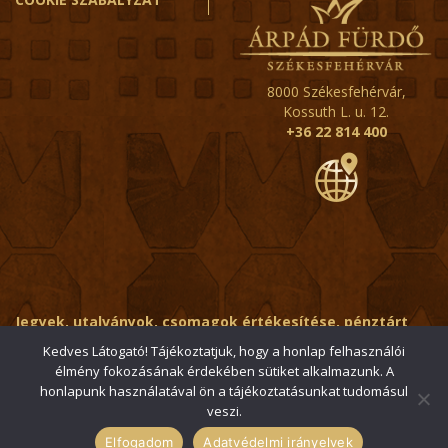
8000 Székesfehérvár,
Kossuth L. u. 12.
+36 22 814 400
Jegyek, utalványok, csomagok értékesítése, pénztárt
érintő kérdések:
ertekesito@fehervar-arpadfurdo.hu
Kedves Látogató! Tájékoztatjuk, hogy a honlap felhasználói
élmény fokozásának érdekében sütiket alkalmazunk. A
Általános érdeklődés:
info@fehervar-arpadfurdo.hu
honlapunk használatával ön a tájékoztatásunkat tudomásul
veszi.
© 2006-2026 Székesfehérvári Árpád Fürdő / Minden jog
fenntartva
Elfogadom
Adatvédelmi irányelvek