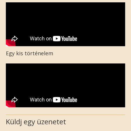
Egy kis történelem
Küldj egy üzenetet