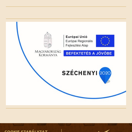
Please
leave
this
field
empty.
COOKIE SZABÁLYZAT