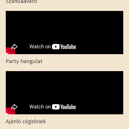
Szanuaavató
Party hangulat
Ajánló cégeknek