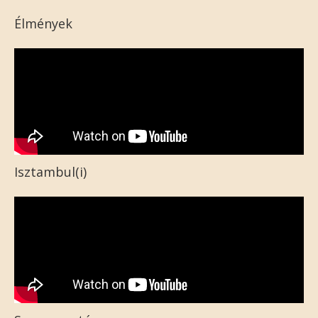
Élmények
Isztambul(i)