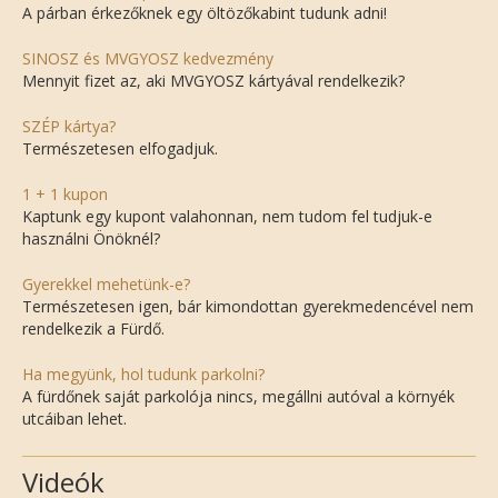
A párban érkezőknek egy öltözőkabint tudunk adni!
SINOSZ és MVGYOSZ kedvezmény
Mennyit fizet az, aki MVGYOSZ kártyával rendelkezik?
SZÉP kártya?
Természetesen elfogadjuk.
1 + 1 kupon
Kaptunk egy kupont valahonnan, nem tudom fel tudjuk-e
használni Önöknél?
Gyerekkel mehetünk-e?
Természetesen igen, bár kimondottan gyerekmedencével nem
rendelkezik a Fürdő.
Ha megyünk, hol tudunk parkolni?
A fürdőnek saját parkolója nincs, megállni autóval a környék
utcáiban lehet.
Videók