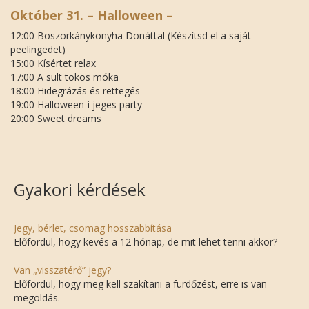
Október 31. – Halloween –
12:00 Boszorkánykonyha Donáttal (Készìtsd el a saját
peelingedet)
15:00 Kísértet relax
17:00 A sült tökös móka
18:00 Hidegrázás és rettegés
19:00 Halloween-i jeges party
20:00 Sweet dreams
Gyakori kérdések
Jegy, bérlet, csomag hosszabbítása
Előfordul, hogy kevés a 12 hónap, de mit lehet tenni akkor?
Van „visszatérő” jegy?
Előfordul, hogy meg kell szakítani a fürdőzést, erre is van
megoldás.