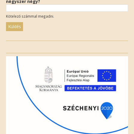
négyszer négy?
Kötelező számmal megadni.
Please
leave
this
field
empty.