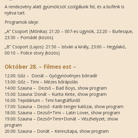
A rendezvény alatt gyümölcsöt szolgálunk fel, és a büfénk is
nyitva tart.
Programok ideje:
„A” Csoport (Mónika): 21:20 – 007-es ügynök, 22:20 – Burlesque,
23:30 – Pomádé (közös)
„B” Csoport (Lajos): 21:50 – István a király, 23:00 – Hegylakó,
00:10 – Police story (közös)
Október 28. – Filmes est –
12.00: Gőz – Donát – Gyógynövényes bőrradír
13.00: Gőz – Timi – Mézes bőrápolás
14.00: Szauna – Dezső – Bad Boys, show program
15.00: Szauna: Donát – Kunta Kinte, show program
16.00: Tepidárium – Timi hangtálfürdő
17.00: Szauna – Dezső -Karib tenger kalózai, show program
18.00: Szauna – Dezső+Timi – Latin Lover, show program
19.00: Szauna – Dezső+Timi+Donát – Vészhelyzet, show
program
20.00: Szauna – Donát – Keresztapa, show program