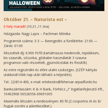
Október 21. – Naturista est –
0 hely maradt!
(10.21.,11 óra)
Házigazda: Nagy Lajos – Pachman Mónika
Programok száma: 3-3 — Beengedés a fürdőtérbe: 21:00 —
Zárás: 01:00
Részvételi díj: 6.900 Ft/fő (tartalmazza medencék, tepidárium,
kis szaunák, sószoba, gőzkabin használatát 3 szauna
programon való részvételt, gyümölcstálat és frissítőt)
Az estre regisztrálni és előre utalni szükséges. (SZÉP kártyás
utalásnál több nap után látható a teljesítés)
Tel.: 22/814-400, e-mail: ertekesito@fehervar-arpadfurdo.hu
Bankszámlaszám: K & H Bank, Förhécz „I” Ingatlanfejlesztő Kft.,
10402908-50526556-69691005
Maximális létszám a rendezvényen: 80 fő (2 csoportra /A és B/
fogjuk sorolni a jelentkezőket.)