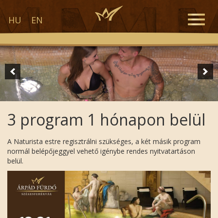
Toggle
HU
EN
naviga
3 program 1 hónapon belül
A Naturista estre regisztrálni szükséges, a két másik program
normál belépőjeggyel vehető igénybe rendes nyitvatartáson
belül.