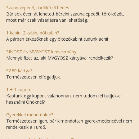
Szaunalepedő, törölköző bérlés
Bár sok éven át lehetett bérelni szaunalepedőt, törölközőt,
most már csak vásárlásra van lehetőség.
1 kabin, 2 kabin, pótkabin?
A párban érkezőknek egy öltözőkabint tudunk adni!
SINOSZ és MVGYOSZ kedvezmény
Mennyit fizet az, aki MVGYOSZ kártyával rendelkezik?
SZÉP kártya?
Természetesen elfogadjuk.
1 + 1 kupon
Kaptunk egy kupont valahonnan, nem tudom fel tudjuk-e
használni Önöknél?
Gyerekkel mehetünk-e?
Természetesen igen, bár kimondottan gyerekmedencével nem
rendelkezik a Fürdő.