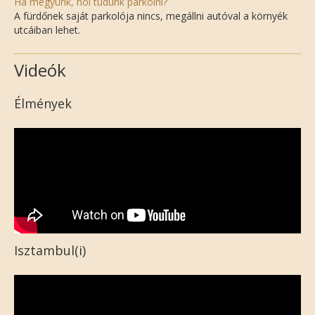
Ha megyünk, hol tudunk parkolni?
A fürdőnek saját parkolója nincs, megállni autóval a környék
utcáiban lehet.
Videók
Élmények
Isztambul(i)