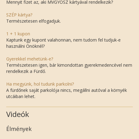
Mennyit fizet az, aki MVGYOSZ kártyával rendelkezik?
SZÉP kártya?
Természetesen elfogadjuk.
1 + 1 kupon
Kaptunk egy kupont valahonnan, nem tudom fel tudjuk-e
használni Önöknél?
Gyerekkel mehetünk-e?
Természetesen igen, bár kimondottan gyerekmedencével nem
rendelkezik a Fürdő.
Ha megyünk, hol tudunk parkolni?
A fürdőnek saját parkolója nincs, megállni autóval a környék
utcáiban lehet.
Videók
Élmények