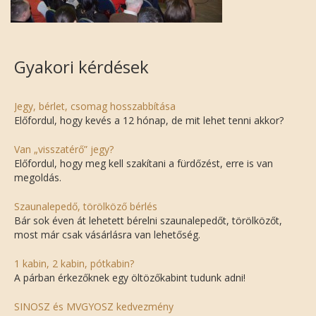
Gyakori kérdések
Jegy, bérlet, csomag hosszabbítása
Előfordul, hogy kevés a 12 hónap, de mit lehet tenni akkor?
Van „visszatérő” jegy?
Előfordul, hogy meg kell szakítani a fürdőzést, erre is van
megoldás.
Szaunalepedő, törölköző bérlés
Bár sok éven át lehetett bérelni szaunalepedőt, törölközőt,
most már csak vásárlásra van lehetőség.
1 kabin, 2 kabin, pótkabin?
A párban érkezőknek egy öltözőkabint tudunk adni!
SINOSZ és MVGYOSZ kedvezmény