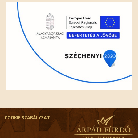
field
empty.
COOKIE SZABÁLYZAT