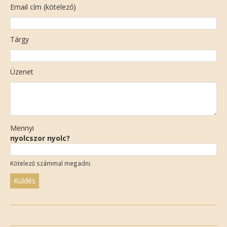
Email cím (kötelező)
Tárgy
Üzenet
Mennyi
nyolcszor nyolc?
Kötelező számmal megadni.
Please
leave
this