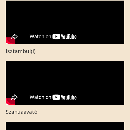
Isztambul(i)
Szanuaavató