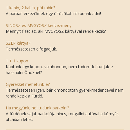
1 kabin, 2 kabin, pótkabin?
A párban érkezőknek egy öltözőkabint tudunk adni!
SINOSZ és MVGYOSZ kedvezmény
Mennyit fizet az, aki MVGYOSZ kártyával rendelkezik?
SZÉP kártya?
Természetesen elfogadjuk.
1 + 1 kupon
Kaptunk egy kupont valahonnan, nem tudom fel tudjuk-e
használni Önöknél?
Gyerekkel mehetünk-e?
Természetesen igen, bár kimondottan gyerekmedencével nem
rendelkezik a Fürdő.
Ha megyünk, hol tudunk parkolni?
A fürdőnek saját parkolója nincs, megállni autóval a környék
utcáiban lehet.