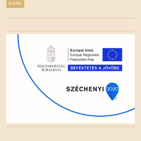
Please
leave
this
field
empty.