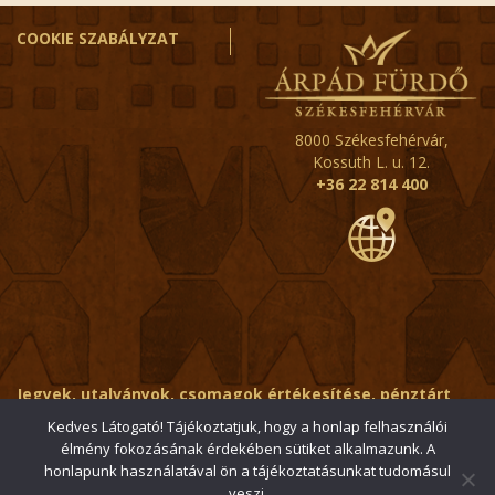
COOKIE SZABÁLYZAT
8000 Székesfehérvár,
Kossuth L. u. 12.
+36 22 814 400
Jegyek, utalványok, csomagok értékesítése, pénztárt
érintő kérdések:
ertekesito@fehervar-arpadfurdo.hu
Kedves Látogató! Tájékoztatjuk, hogy a honlap felhasználói
élmény fokozásának érdekében sütiket alkalmazunk. A
Általános érdeklődés:
info@fehervar-arpadfurdo.hu
honlapunk használatával ön a tájékoztatásunkat tudomásul
veszi.