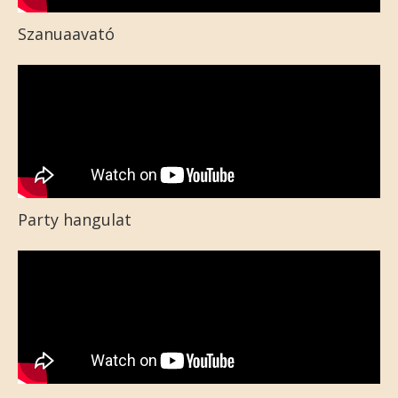
Szanuaavató
Party hangulat