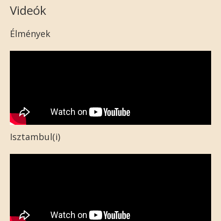
Videók
Élmények
Isztambul(i)