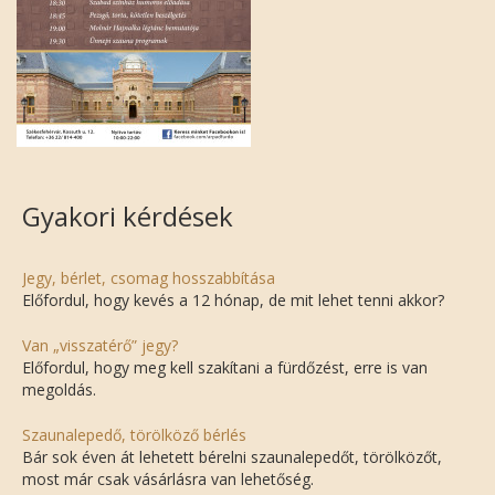
Gyakori kérdések
Jegy, bérlet, csomag hosszabbítása
Előfordul, hogy kevés a 12 hónap, de mit lehet tenni akkor?
Van „visszatérő” jegy?
Előfordul, hogy meg kell szakítani a fürdőzést, erre is van
megoldás.
Szaunalepedő, törölköző bérlés
Bár sok éven át lehetett bérelni szaunalepedőt, törölközőt,
most már csak vásárlásra van lehetőség.