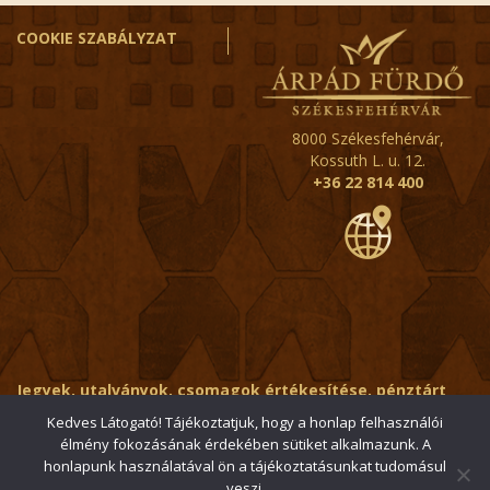
COOKIE SZABÁLYZAT
8000 Székesfehérvár,
Kossuth L. u. 12.
+36 22 814 400
Jegyek, utalványok, csomagok értékesítése, pénztárt
érintő kérdések:
ertekesito@fehervar-arpadfurdo.hu
Kedves Látogató! Tájékoztatjuk, hogy a honlap felhasználói
élmény fokozásának érdekében sütiket alkalmazunk. A
Általános érdeklődés:
info@fehervar-arpadfurdo.hu
honlapunk használatával ön a tájékoztatásunkat tudomásul
veszi.