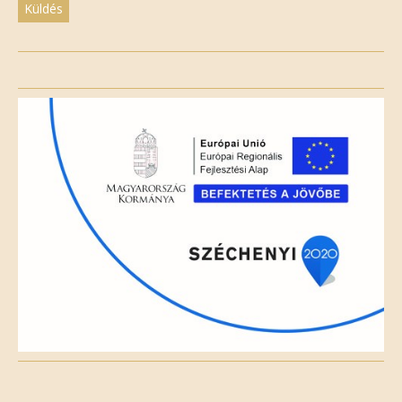
Please
leave
this
field
empty.