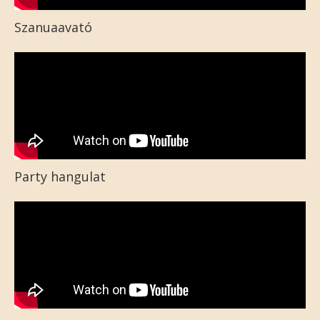
Szanuaavató
Party hangulat