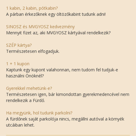
1 kabin, 2 kabin, pótkabin?
A párban érkezőknek egy öltözőkabint tudunk adni!
SINOSZ és MVGYOSZ kedvezmény
Mennyit fizet az, aki MVGYOSZ kártyával rendelkezik?
SZÉP kártya?
Természetesen elfogadjuk.
1 + 1 kupon
Kaptunk egy kupont valahonnan, nem tudom fel tudjuk-e
használni Önöknél?
Gyerekkel mehetünk-e?
Természetesen igen, bár kimondottan gyerekmedencével nem
rendelkezik a Fürdő.
Ha megyünk, hol tudunk parkolni?
A fürdőnek saját parkolója nincs, megállni autóval a környék
utcáiban lehet.