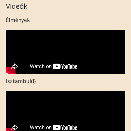
Videók
Élmények
Isztambul(i)