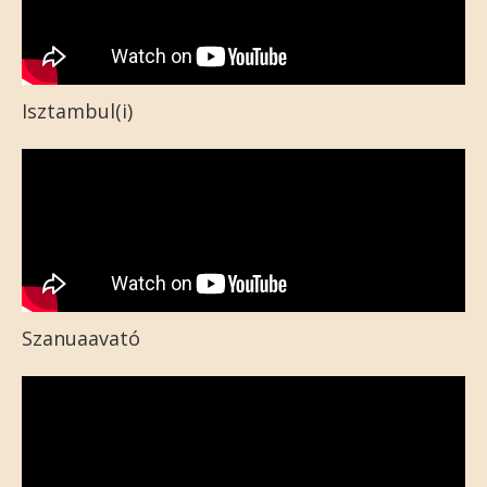
Isztambul(i)
Szanuaavató