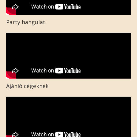
Party hangulat
Ajánló cégeknek