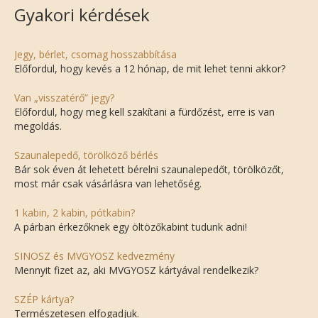
Gyakori kérdések
Jegy, bérlet, csomag hosszabbítása
Előfordul, hogy kevés a 12 hónap, de mit lehet tenni akkor?
Van „visszatérő” jegy?
Előfordul, hogy meg kell szakítani a fürdőzést, erre is van
megoldás.
Szaunalepedő, törölköző bérlés
Bár sok éven át lehetett bérelni szaunalepedőt, törölközőt,
most már csak vásárlásra van lehetőség.
1 kabin, 2 kabin, pótkabin?
A párban érkezőknek egy öltözőkabint tudunk adni!
SINOSZ és MVGYOSZ kedvezmény
Mennyit fizet az, aki MVGYOSZ kártyával rendelkezik?
SZÉP kártya?
Természetesen elfogadjuk.