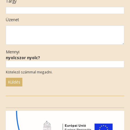
Tárgy
Üzenet
Mennyi
nyolcszor nyolc?
Kötelező számmal megadni.
Please
leave
this
field
empty.