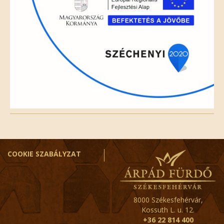
COOKIE SZABÁLYZAT
8000 Székesfehérvár,
Kossuth L. u. 12.
+36 22 814 400