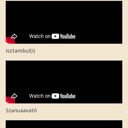
Isztambul(i)
Szanuaavató