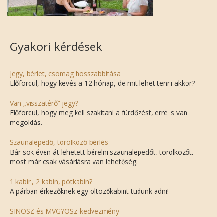
Gyakori kérdések
Jegy, bérlet, csomag hosszabbítása
Előfordul, hogy kevés a 12 hónap, de mit lehet tenni akkor?
Van „visszatérő” jegy?
Előfordul, hogy meg kell szakítani a fürdőzést, erre is van
megoldás.
Szaunalepedő, törölköző bérlés
Bár sok éven át lehetett bérelni szaunalepedőt, törölközőt,
most már csak vásárlásra van lehetőség.
1 kabin, 2 kabin, pótkabin?
A párban érkezőknek egy öltözőkabint tudunk adni!
SINOSZ és MVGYOSZ kedvezmény