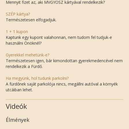
Mennyit fizet az, aki MVGYOSZ kártyával rendelkezik?
SZÉP kártya?
Természetesen elfogadjuk.
1 + 1 kupon
Kaptunk egy kupont valahonnan, nem tudom fel tudjuk-e
használni Önöknél?
Gyerekkel mehetünk-e?
Természetesen igen, bár kimondottan gyerekmedencével nem
rendelkezik a Fürdő.
Ha megyünk, hol tudunk parkolni?
A fürdőnek saját parkolója nincs, megállni autóval a környék
utcáiban lehet.
Videók
Élmények