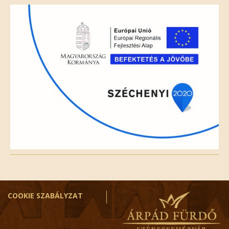
field
empty.
COOKIE SZABÁLYZAT