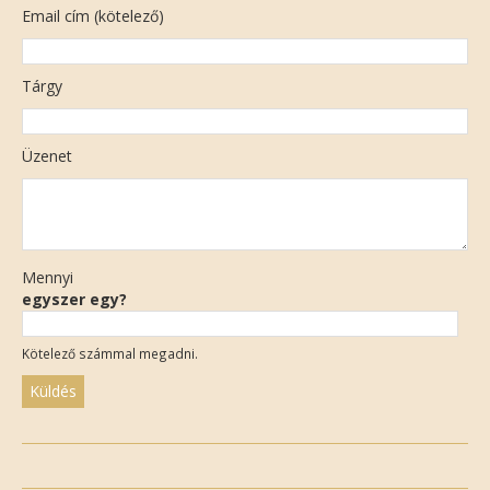
Email cím (kötelező)
Tárgy
Üzenet
Mennyi
egyszer egy?
Kötelező számmal megadni.
Please
leave
this