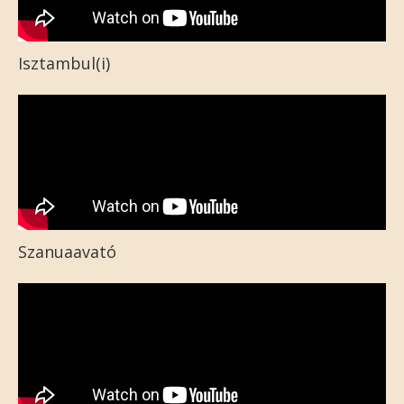
Isztambul(i)
Szanuaavató