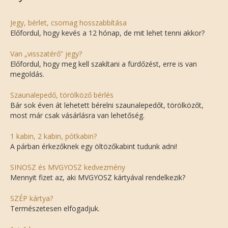
Jegy, bérlet, csomag hosszabbítása
Előfordul, hogy kevés a 12 hónap, de mit lehet tenni akkor?
Van „visszatérő” jegy?
Előfordul, hogy meg kell szakítani a fürdőzést, erre is van
megoldás.
Szaunalepedő, törölköző bérlés
Bár sok éven át lehetett bérelni szaunalepedőt, törölközőt,
most már csak vásárlásra van lehetőség.
1 kabin, 2 kabin, pótkabin?
A párban érkezőknek egy öltözőkabint tudunk adni!
SINOSZ és MVGYOSZ kedvezmény
Mennyit fizet az, aki MVGYOSZ kártyával rendelkezik?
SZÉP kártya?
Természetesen elfogadjuk.