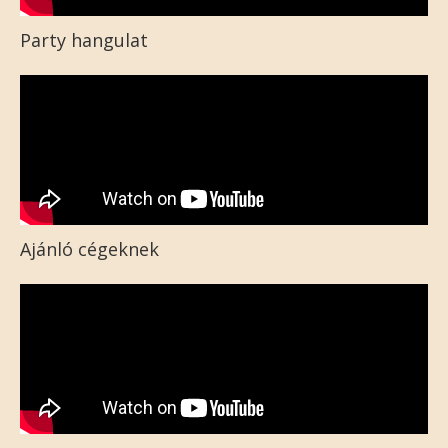
Party hangulat
Ajánló cégeknek