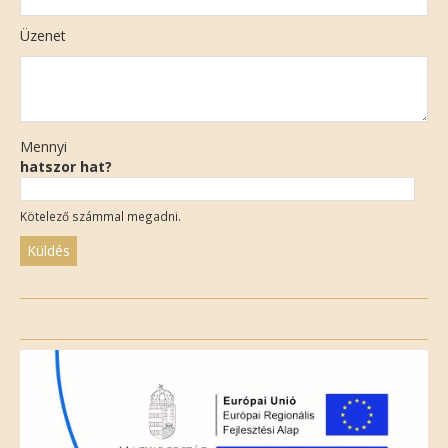
Üzenet
Mennyi
hatszor hat?
Kötelező számmal megadni.
Please
leave
this
field
empty.