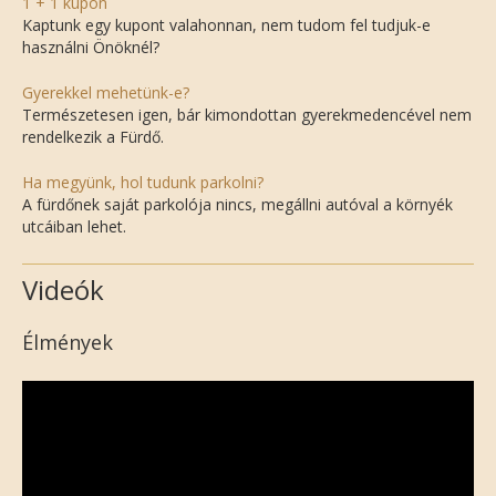
1 + 1 kupon
Kaptunk egy kupont valahonnan, nem tudom fel tudjuk-e
használni Önöknél?
Gyerekkel mehetünk-e?
Természetesen igen, bár kimondottan gyerekmedencével nem
rendelkezik a Fürdő.
Ha megyünk, hol tudunk parkolni?
A fürdőnek saját parkolója nincs, megállni autóval a környék
utcáiban lehet.
Videók
Élmények