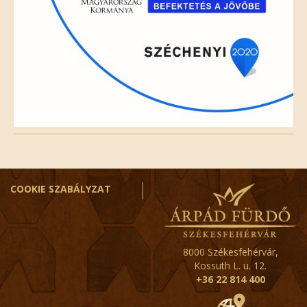
COOKIE SZABÁLYZAT
8000 Székesfehérvár,
Kossuth L. u. 12.
+36 22 814 400