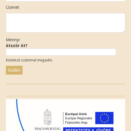
Üzenet
Mennyi
ötször öt?
Kötelező számmal megadni.
Please
leave
this
field
empty.