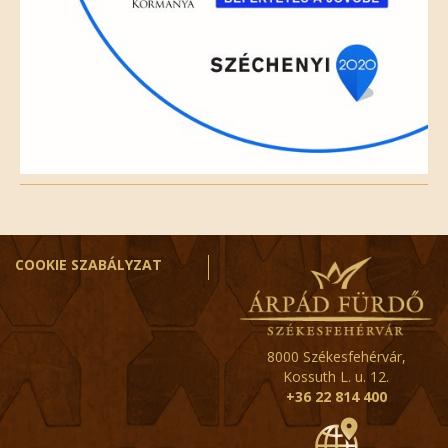
COOKIE SZABÁLYZAT
8000 Székesfehérvár,
Kossuth L. u. 12.
+36 22 814 400