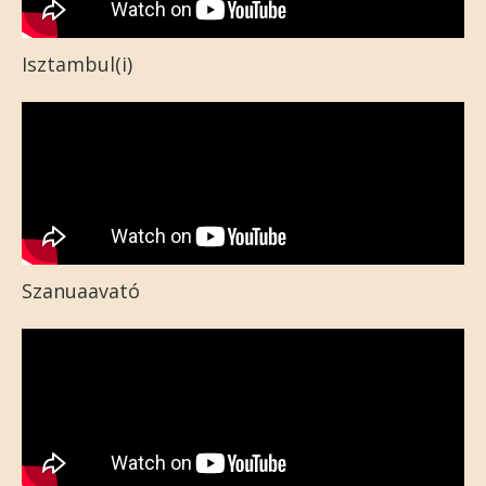
Isztambul(i)
Szanuaavató