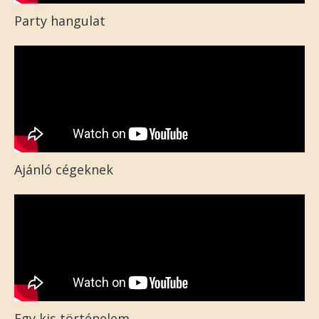
Party hangulat
Ajánló cégeknek
Egy kis történelem