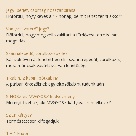
Jegy, bérlet, csomag hosszabbítása
Előfordul, hogy kevés a 12 hónap, de mit lehet tenni akkor?
Van „visszatérő” jegy?
Előfordul, hogy meg kell szakítani a fürdőzést, erre is van
megoldás.
Szaunalepedő, törölköző bérlés
Bár sok éven át lehetett bérelni szaunalepedőt, törölközőt,
most már csak vásárlásra van lehetőség.
1 kabin, 2 kabin, pótkabin?
A párban érkezőknek egy öltözőkabint tudunk adni!
SINOSZ és MVGYOSZ kedvezmény
Mennyit fizet az, aki MVGYOSZ kártyával rendelkezik?
SZÉP kártya?
Természetesen elfogadjuk.
1 + 1 kupon