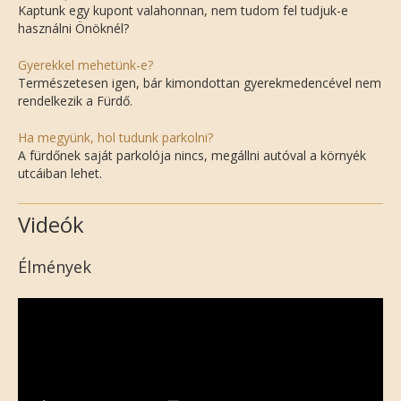
Kaptunk egy kupont valahonnan, nem tudom fel tudjuk-e
használni Önöknél?
Gyerekkel mehetünk-e?
Természetesen igen, bár kimondottan gyerekmedencével nem
rendelkezik a Fürdő.
Ha megyünk, hol tudunk parkolni?
A fürdőnek saját parkolója nincs, megállni autóval a környék
utcáiban lehet.
Videók
Élmények