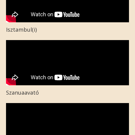
Isztambul(i)
Szanuaavató