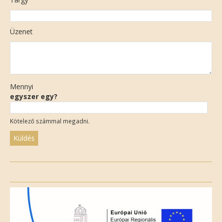
Üzenet
Mennyi
egyszer egy?
Kötelező számmal megadni.
Please
leave
this
field
empty.