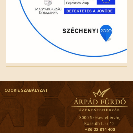
COOKIE SZABÁLYZAT
8000 Székesfehérvár,
Kossuth L. u. 12.
+36 22 814 400