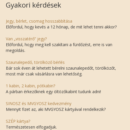
Gyakori kérdések
Jegy, bérlet, csomag hosszabbítása
Előfordul, hogy kevés a 12 hónap, de mit lehet tenni akkor?
Van „visszatérő” jegy?
Előfordul, hogy meg kell szakítani a fürdőzést, erre is van
megoldás.
Szaunalepedő, törölköző bérlés
Bár sok éven át lehetett bérelni szaunalepedőt, törölközőt,
most már csak vásárlásra van lehetőség.
1 kabin, 2 kabin, pótkabin?
A párban érkezőknek egy öltözőkabint tudunk adni!
SINOSZ és MVGYOSZ kedvezmény
Mennyit fizet az, aki MVGYOSZ kártyával rendelkezik?
SZÉP kártya?
Természetesen elfogadjuk.