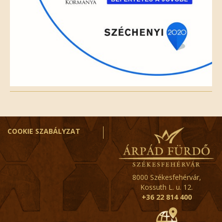
COOKIE SZABÁLYZAT
8000 Székesfehérvár,
Kossuth L. u. 12.
+36 22 814 400