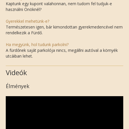
Kaptunk egy kupont valahonnan, nem tudom fel tudjuk-e
használni Önöknél?
Gyerekkel mehetünk-e?
Természetesen igen, bár kimondottan gyerekmedencével nem
rendelkezik a Fürdő.
Ha megyünk, hol tudunk parkolni?
A fürdőnek saját parkolója nincs, megállni autóval a környék
utcáiban lehet.
Videók
Élmények