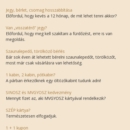
Jegy, bérlet, csomag hosszabbítása
Előfordul, hogy kevés a 12 hónap, de mit lehet tenni akkor?
Van „visszatérő” jegy?
Előfordul, hogy meg kell szakítani a fürdőzést, erre is van
megoldás.
Szaunalepedő, törölköző bérlés
Bár sok éven át lehetett bérelni szaunalepedőt, törölközőt,
most már csak vásárlásra van lehetőség.
1 kabin, 2 kabin, pótkabin?
A párban érkezőknek egy öltözőkabint tudunk adni!
SINOSZ és MVGYOSZ kedvezmény
Mennyit fizet az, aki MVGYOSZ kártyával rendelkezik?
SZÉP kártya?
Természetesen elfogadjuk.
1 + 1 kupon