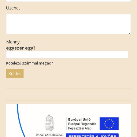
Üzenet
Mennyi
egyszer egy?
Kötelező számmal megadni.
Please
leave
this
field
empty.