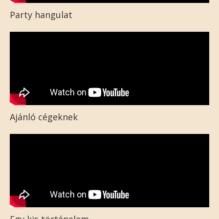
Party hangulat
Ajánló cégeknek
Egy kis történelem