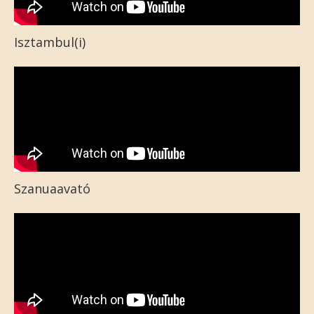
Isztambul(i)
Szanuaavató