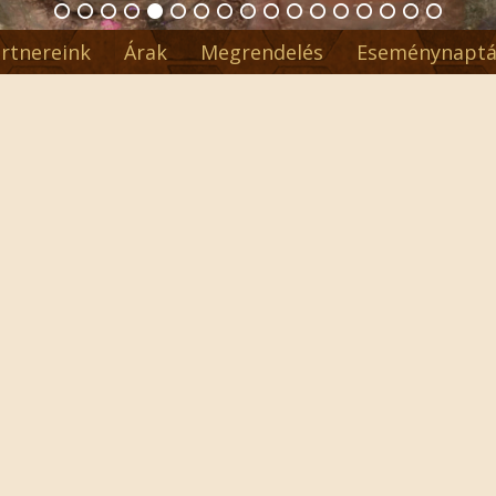
rtnereink
Árak
Megrendelés
Eseménynaptá