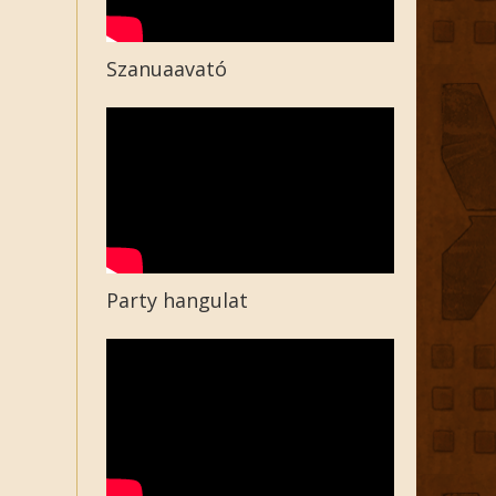
Szanuaavató
Party hangulat