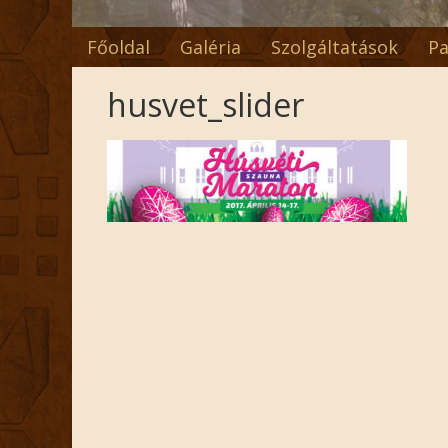
Főoldal
Galéria
Szolgáltatások
Pa
husvet_slider