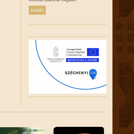
Please
leave
this
field
empty.