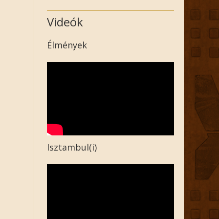
Videók
Élmények
Isztambul(i)