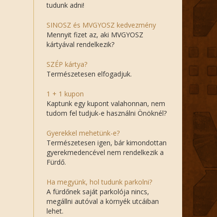
tudunk adni!
SINOSZ és MVGYOSZ kedvezmény
Mennyit fizet az, aki MVGYOSZ
kártyával rendelkezik?
SZÉP kártya?
Természetesen elfogadjuk.
1 + 1 kupon
Kaptunk egy kupont valahonnan, nem
tudom fel tudjuk-e használni Önöknél?
Gyerekkel mehetünk-e?
Természetesen igen, bár kimondottan
gyerekmedencével nem rendelkezik a
Fürdő.
Ha megyünk, hol tudunk parkolni?
A fürdőnek saját parkolója nincs,
megállni autóval a környék utcáiban
lehet.