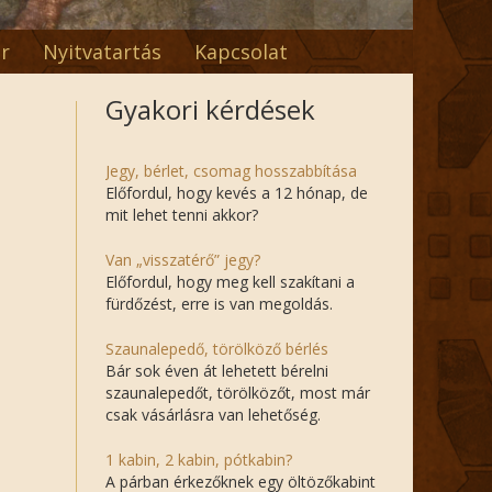
r
Nyitvatartás
Kapcsolat
Gyakori kérdések
Jegy, bérlet, csomag hosszabbítása
Előfordul, hogy kevés a 12 hónap, de
mit lehet tenni akkor?
Van „visszatérő” jegy?
Előfordul, hogy meg kell szakítani a
fürdőzést, erre is van megoldás.
Szaunalepedő, törölköző bérlés
Bár sok éven át lehetett bérelni
szaunalepedőt, törölközőt, most már
csak vásárlásra van lehetőség.
1 kabin, 2 kabin, pótkabin?
A párban érkezőknek egy öltözőkabint