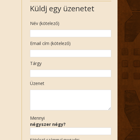
Küldj egy üzenetet
Név (kötelező)
Email cím (kötelező)
Tárgy
Üzenet
Mennyi
négyszer négy?
Kötelező számmal megadni.