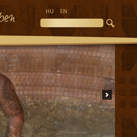
HU
EN