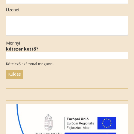
Üzenet
Mennyi
kétszer kettő?
Kötelező számmal megadni.
Please
leave
this
field
empty.