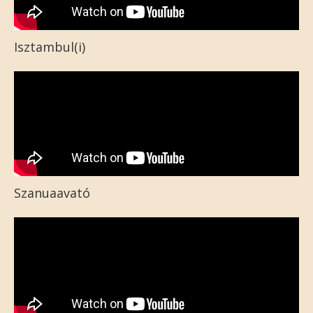
Isztambul(i)
Szanuaavató