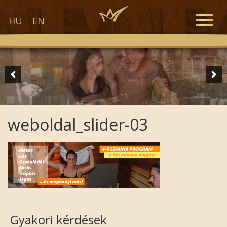
Toggle
HU
EN
naviga
weboldal_slider-03
Gyakori kérdések