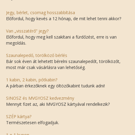
Jegy, bérlet, csomag hosszabbítása
Előfordul, hogy kevés a 12 hónap, de mit lehet tenni akkor?
Van „visszatérő” jegy?
Előfordul, hogy meg kell szakítani a fürdőzést, erre is van
megoldás.
Szaunalepedő, törölköző bérlés
Bár sok éven át lehetett bérelni szaunalepedőt, törölközőt,
most már csak vásárlásra van lehetőség.
1 kabin, 2 kabin, pótkabin?
A párban érkezőknek egy öltözőkabint tudunk adni!
SINOSZ és MVGYOSZ kedvezmény
Mennyit fizet az, aki MVGYOSZ kártyával rendelkezik?
SZÉP kártya?
Természetesen elfogadjuk.
1 + 1 kupon