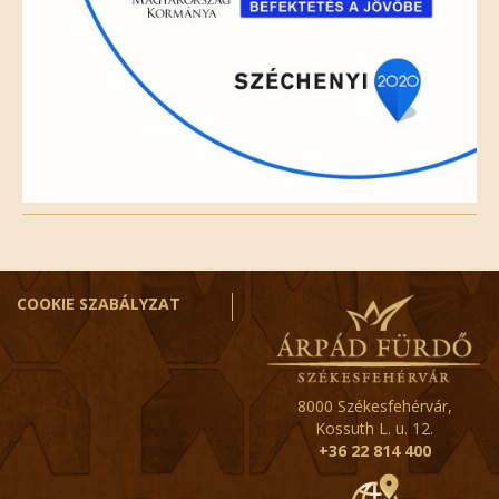
COOKIE SZABÁLYZAT
8000 Székesfehérvár,
Kossuth L. u. 12.
+36 22 814 400